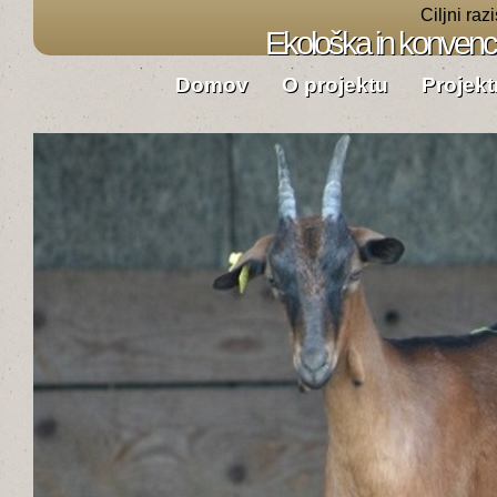
Ciljni raz
Ekološka in konvenci
Domov
O projektu
Projek