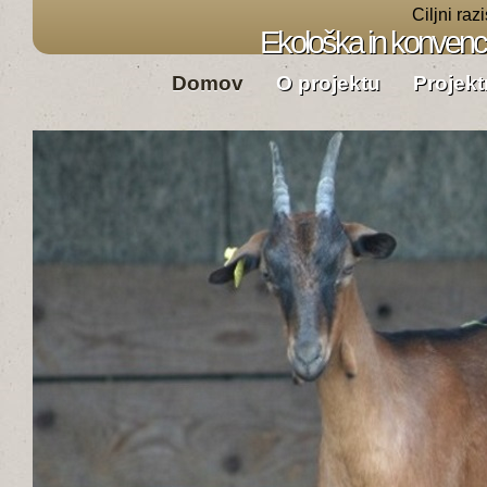
Ciljni raz
Ekološka in konvenci
Domov
O projektu
Projek