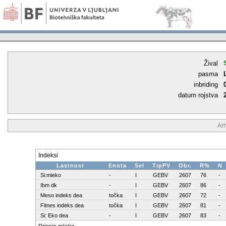
Žival
pasma
inbriding
datum rojstva
Ar
Indeksi
Lastnost
Enota
Sel
TipPV
Obr.
R%
N
Si:mleko
-
I
GEBV
2607
76
-
Ibm dk
-
I
GEBV
2607
86
-
Meso indeks dea
točka
I
GEBV
2607
72
-
Fitnes indeks dea
točka
I
GEBV
2607
81
-
Si: Eko dea
-
I
GEBV
2607
83
-