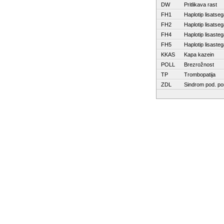
DW
Pritlikava rast
FH1
Haplotip lisatse
FH2
Haplotip lisatse
FH4
Haplotip lisaste
FH5
Haplotip lisaste
KKAS
Kapa kazein
POLL
Brezrožnost
TP
Trombopatija
ZDL
Sindrom pod. po