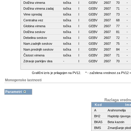
Dolžina vimena
točka
I
GEBV
2607
70
-
Dolžina vimena zadaj
točka
I
GEBV
2607
71
-
Vime spredaj
točka
I
GEBV
2607
73
-
Centralna vez
točka
I
GEBV
2607
68
-
Globina vimena
točka
I
GEBV
2607
77
-
Dolžina seskov
točka
I
GEBV
2607
81
-
Debelina seskov
točka
I
GEBV
2607
72
-
Nam.zadnjih seskov
točka
I
GEBV
2607
75
-
Nam.prednjih seskov
točka
I
GEBV
2607
84
-
Čistost vimena
točka
I
GEBV
2607
71
-
Zdravje parkljev dea
-
I
GEBV
2607
70
-
Grafični izris je prilagojen na PV12. * - zaželena vrednost za PV1
Monogenske lastnosti
Parametri
Razlaga vredn
Kod
Im
A
Arahnomelija
BH2
Haplotip rjaveg
BKAS
Beta kazein
BMS
Zmanjšanje plodn