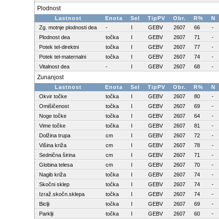
Plodnost
Lastnost
Enota
Sel
TipPV
Obr.
R%
N
Zg. motnje plodnosti dea
-
I
GEBV
2607
66
-
Plodnost dea
točka
I
GEBV
2607
71
-
Potek tel-direktni
točka
I
GEBV
2607
77
-
Potek tel-maternalni
točka
I
GEBV
2607
74
-
Vitalnost dea
-
I
GEBV
2607
68
-
Zunanjost
Lastnost
Enota
Sel
TipPV
Obr.
R%
N
Okvir točke
točka
I
GEBV
2607
80
-
Omišičenost
točka
I
GEBV
2607
69
-
Noge točke
točka
I
GEBV
2607
64
-
Vime točke
točka
I
GEBV
2607
81
-
Dolžina trupa
cm
I
GEBV
2607
72
-
Višina križa
cm
I
GEBV
2607
78
-
Sednična širina
cm
I
GEBV
2607
71
-
Globina telesa
cm
I
GEBV
2607
70
-
Nagib križa
točka
I
GEBV
2607
74
-
Skočni sklep
točka
I
GEBV
2607
74
-
Izraž.skočn.sklepa
točka
I
GEBV
2607
74
-
Biclji
točka
I
GEBV
2607
69
-
Parklji
točka
I
GEBV
2607
60
-