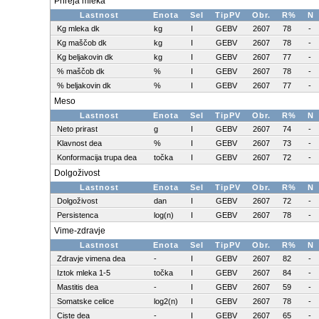
Prireja mleka
Lastnost
Enota
Sel
TipPV
Obr.
R%
N
Kg mleka dk
kg
I
GEBV
2607
78
-
Kg maščob dk
kg
I
GEBV
2607
78
-
Kg beljakovin dk
kg
I
GEBV
2607
77
-
% maščob dk
%
I
GEBV
2607
78
-
% beljakovin dk
%
I
GEBV
2607
77
-
Meso
Lastnost
Enota
Sel
TipPV
Obr.
R%
N
Neto prirast
g
I
GEBV
2607
74
-
Klavnost dea
%
I
GEBV
2607
73
-
Konformacija trupa dea
točka
I
GEBV
2607
72
-
Dolgoživost
Lastnost
Enota
Sel
TipPV
Obr.
R%
N
Dolgoživost
dan
I
GEBV
2607
72
-
Persistenca
log(n)
I
GEBV
2607
78
-
Vime-zdravje
Lastnost
Enota
Sel
TipPV
Obr.
R%
N
Zdravje vimena dea
-
I
GEBV
2607
82
-
Iztok mleka 1-5
točka
I
GEBV
2607
84
-
Mastitis dea
-
I
GEBV
2607
59
-
Somatske celice
log2(n)
I
GEBV
2607
78
-
Ciste dea
-
I
GEBV
2607
65
-