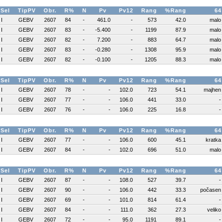
Sel
TipPV
Obr.
R%
N
Pv
Pv12
Rang
%Rang
64
I
GEBV
2607
84
-
461.0
-
573
42.0
malo
I
GEBV
2607
83
-
-5.400
-
1199
87.9
malo
I
GEBV
2607
82
-
7.200
-
883
64.7
malo
I
GEBV
2607
83
-
-0.280
-
1308
95.9
malo
I
GEBV
2607
82
-
-0.100
-
1205
88.3
malo
Sel
TipPV
Obr.
R%
N
Pv
Pv12
Rang
%Rang
64
I
GEBV
2607
78
-
-
102.0
723
54.1
majhen
I
GEBV
2607
77
-
-
106.0
441
33.0
-
I
GEBV
2607
76
-
-
106.0
225
16.8
-
Sel
TipPV
Obr.
R%
N
Pv
Pv12
Rang
%Rang
64
I
GEBV
2607
77
-
-
106.0
600
45.1
kratka
I
GEBV
2607
84
-
-
102.0
696
51.0
malo
Sel
TipPV
Obr.
R%
N
Pv
Pv12
Rang
%Rang
64
I
GEBV
2607
87
-
-
108.0
527
39.7
-
I
GEBV
2607
90
-
-
106.0
442
33.3
počasen
I
GEBV
2607
69
-
-
101.0
814
61.4
-
I
GEBV
2607
84
-
-
111.0
362
27.3
veliko
I
GEBV
2607
72
-
-
95.0
1191
89.1
-