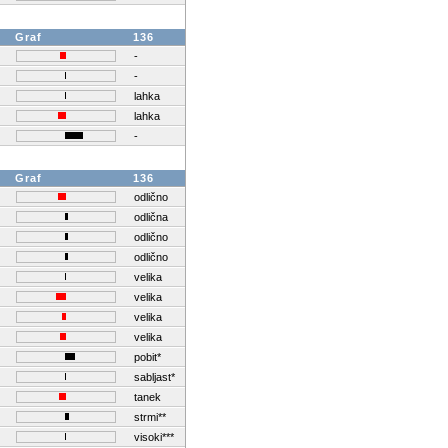
Graf
136
-
-
lahka
lahka
-
Graf
136
odlično
odlična
odlično
odlično
velika
velika
velika
velika
pobit*
sabljast*
tanek
strmi**
visoki***