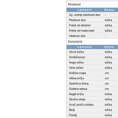
Plodnost
Lastnost
Enota
Zg. motnje plodnosti dea
-
Plodnost dea
točka
Potek tel-direktni
točka
Potek tel-maternalni
točka
Vitalnost dea
-
Zunanjost
Lastnost
Enota
Okvir točke
točka
Omišičenost
točka
Noge točke
točka
Vime točke
točka
Dolžina trupa
cm
Višina križa
cm
Sednična širina
cm
Globina telesa
cm
Nagib križa
točka
Skočni sklep
točka
Izraž.skočn.sklepa
točka
Biclji
točka
Parklji
točka