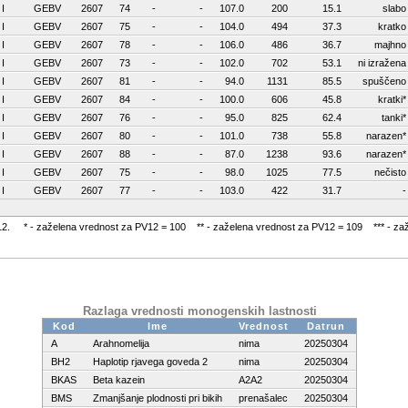
I
GEBV
2607
74
-
-
107.0
200
15.1
slabo
I
GEBV
2607
75
-
-
104.0
494
37.3
kratko
I
GEBV
2607
78
-
-
106.0
486
36.7
majhno
I
GEBV
2607
73
-
-
102.0
702
53.1
ni izražena
I
GEBV
2607
81
-
-
94.0
1131
85.5
spuščeno
I
GEBV
2607
84
-
-
100.0
606
45.8
kratki*
I
GEBV
2607
76
-
-
95.0
825
62.4
tanki*
I
GEBV
2607
80
-
-
101.0
738
55.8
narazen*
I
GEBV
2607
88
-
-
87.0
1238
93.6
narazen*
I
GEBV
2607
75
-
-
98.0
1025
77.5
nečisto
I
GEBV
2607
77
-
-
103.0
422
31.7
-
a PV12. * - zaželena vrednost za PV12 = 100 ** - zaželena vrednost za PV12 = 109 *** - za
Razlaga vrednosti monogenskih lastnosti
Kod
Ime
Vrednost
Datrun
A
Arahnomelija
nima
20250304
BH2
Haplotip rjavega goveda 2
nima
20250304
BKAS
Beta kazein
A2A2
20250304
BMS
Zmanjšanje plodnosti pri bikih
prenašalec
20250304