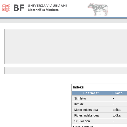
Indeksi
Lastnost
Enota
Si:mleko
-
Ibm dk
-
Meso indeks dea
točka
Fitnes indeks dea
točka
Si: Eko dea
-