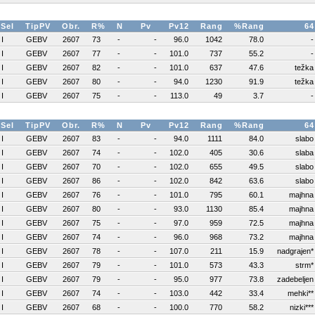
Sel
TipPV
Obr.
R%
N
Pv
Pv12
Rang
%Rang
64
I
GEBV
2607
73
-
-
96.0
1042
78.0
-
I
GEBV
2607
77
-
-
101.0
737
55.2
-
I
GEBV
2607
82
-
-
101.0
637
47.6
težka
I
GEBV
2607
80
-
-
94.0
1230
91.9
težka
I
GEBV
2607
75
-
-
113.0
49
3.7
-
Sel
TipPV
Obr.
R%
N
Pv
Pv12
Rang
%Rang
64
I
GEBV
2607
83
-
-
94.0
1111
84.0
slabo
I
GEBV
2607
74
-
-
102.0
405
30.6
slaba
I
GEBV
2607
70
-
-
102.0
655
49.5
slabo
I
GEBV
2607
86
-
-
102.0
842
63.6
slabo
I
GEBV
2607
76
-
-
101.0
795
60.1
majhna
I
GEBV
2607
80
-
-
93.0
1130
85.4
majhna
I
GEBV
2607
75
-
-
97.0
959
72.5
majhna
I
GEBV
2607
74
-
-
96.0
968
73.2
majhna
I
GEBV
2607
78
-
-
107.0
211
15.9
nadgrajen*
I
GEBV
2607
79
-
-
101.0
573
43.3
strm*
I
GEBV
2607
79
-
-
95.0
977
73.8
zadebeljen
I
GEBV
2607
74
-
-
103.0
442
33.4
mehki**
I
GEBV
2607
68
-
-
100.0
770
58.2
nizki***