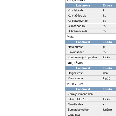
Prireja mleka
Lastnost
Enota
Kg mleka dk
kg
Kg maščob dk
kg
Kg beljakovin dk
kg
% maščob dk
%
% beljakovin dk
%
Meso
Lastnost
Enota
Neto prirast
g
Klavnost dea
%
Konformacija trupa dea
točka
Dolgoživost
Lastnost
Enota
Dolgoživost
dan
Persistenca
log(n)
Vime-zdravje
Lastnost
Enota
Zdravje vimena dea
-
Iztok mleka 1-5
točka
Mastitis dea
-
Somatske celice
log2(n)
Ciste dea
-