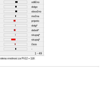
odlično
dolgo
obsežno
močna
pripeto
dolgi*
debeli*
skupaj*
skupaj*
čisto
-
1 - 49
želena vrednost za PV12 = 118