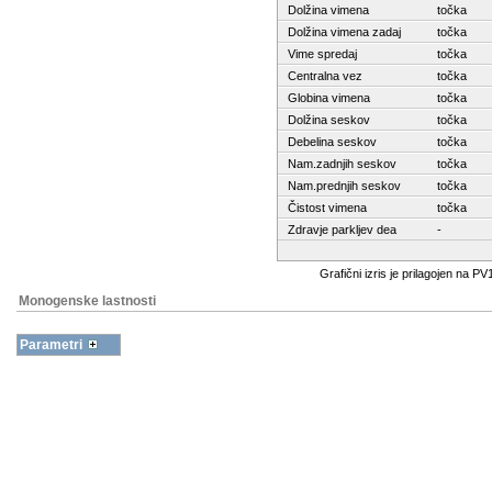
Dolžina vimena
točka
Dolžina vimena zadaj
točka
Vime spredaj
točka
Centralna vez
točka
Globina vimena
točka
Dolžina seskov
točka
Debelina seskov
točka
Nam.zadnjih seskov
točka
Nam.prednjih seskov
točka
Čistost vimena
točka
Zdravje parkljev dea
-
Grafični izris je prilagojen n
Monogenske lastnosti
Parametri