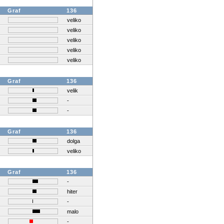
Graf
136
veliko
veliko
veliko
veliko
veliko
Graf
136
velik
-
-
Graf
136
dolga
veliko
Graf
136
-
hiter
-
malo
-