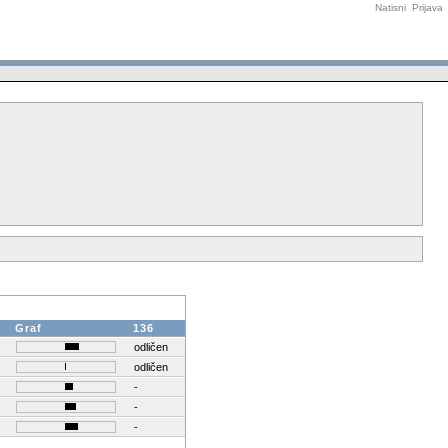
Natisni
Prijava
Graf
136
odličen
odličen
-
-
-