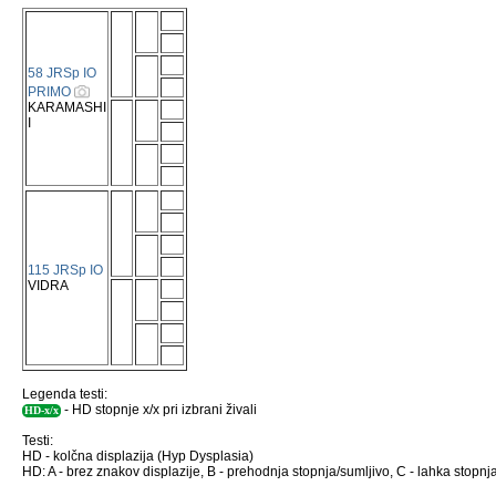
58 JRSp IO
PRIMO
KARAMASHI
I
115 JRSp IO
VIDRA
Legenda testi:
- HD stopnje x/x pri izbrani živali
HD-x/x
Testi:
HD - kolčna displazija (Hyp Dysplasia)
HD: A - brez znakov displazije, B - prehodnja stopnja/sumljivo, C - lahka stopnja