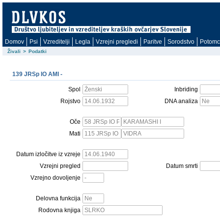
Domov
Psi
Vzreditelji
Legla
Vzrejni pregledi
Paritve
Sorodstvo
Potomc
Živali
>
Podatki
139 JRSp IO AMI -
Spol
Inbriding
Rojstvo
DNA analiza
Oče
Mati
Datum izločitve iz vzreje
Vzrejni pregled
Datum smrti
Vzrejno dovoljenje
Delovna funkcija
Rodovna knjiga