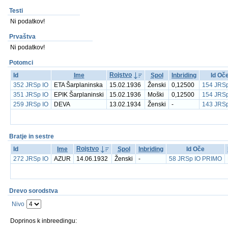
Testi
Ni podatkov!
Prvaštva
Ni podatkov!
Potomci
Rojstvo
Id
Ime
Spol
Inbriding
Id Oč
352 JRSp IO
ETA Šarplaninska
15.02.1936
Ženski
0,12500
154 JRSp
351 JRSp IO
EPIK Šarplaninski
15.02.1936
Moški
0,12500
154 JRSp
259 JRSp IO
DEVA
13.02.1934
Ženski
-
143 JRSp
Bratje in sestre
Rojstvo
Id
Ime
Spol
Inbriding
Id Oče
272 JRSp IO
AZUR
14.06.1932
Ženski
-
58 JRSp IO PRIMO
Drevo sorodstva
Nivo
Doprinos k inbreedingu: