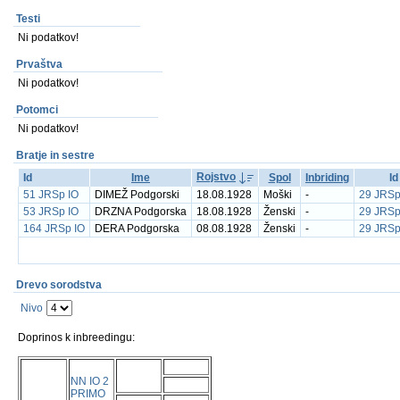
Testi
Ni podatkov!
Prvaštva
Ni podatkov!
Potomci
Ni podatkov!
Bratje in sestre
Rojstvo
Id
Ime
Spol
Inbriding
Id
51 JRSp IO
DIMEŽ Podgorski
18.08.1928
Moški
-
29 JRSp
53 JRSp IO
DRZNA Podgorska
18.08.1928
Ženski
-
29 JRSp
164 JRSp IO
DERA Podgorska
08.08.1928
Ženski
-
29 JRSp
Drevo sorodstva
Nivo
Doprinos k inbreedingu:
NN IO 2
PRIMO