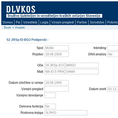
Domov
Psi
Vzreditelji
Legla
Vzrejni pregledi
Paritve
Sorodstvo
Potomc
Živali
>
Podatki
52 JRSp IO BOJ Podgorski -
Spol
Inbriding
Rojstvo
DNA analiza
Oče
Mati
Datum izločitve iz vzreje
Vzrejni pregled
Datum smrti
Vzrejno dovoljenje
Delovna funkcija
Rodovna knjiga