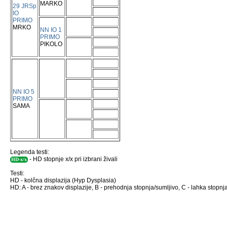
MARKO
29 JRSp
IO
PRIMO
MRKO
NN IO 1
PRIMO
PIKOLO
NN IO 5
PRIMO
SAMA
Legenda testi:
- HD stopnje x/x pri izbrani živali
HD-x/x
Testi:
HD - kolčna displazija (Hyp Dysplasia)
HD: A - brez znakov displazije, B - prehodnja stopnja/sumljivo, C - lahka stopnja