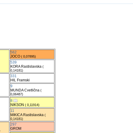
562
JOCO
( 0,07895)
539
KORA Rastislavska
(
0,14181)
331
HIL Framski
9
MUNDA Cvetlična
(
0,06487)
8
NIKSON
( 0,11914)
11
MIKICA Rastislavska
(
0,14181)
297
GROM
(