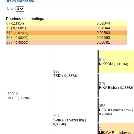
Drevo sorodstva
Nivo
Doprinos k inbreedingu:
8
0,02344
( 0,11914)
11
0,02344
( 0,14181)
562
0,01563
( 0,07895)
303
0,01563
( 0,00000)
297
0,00781
( 0,00000)
8
NIKSON
( 0,11914)
399
TRIX
( 0,15373)
378
RIKA Bistra
( 0,15862)
60012
VOLF
( 0,23025)
352
PERUN Valvazorski
(
0,22002)
397
ŠPIKA Valvazorska
(
0,39546)
11
MIKICA Rastislavska