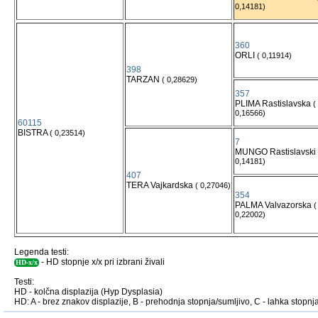
0,14181)
360
ORLI
( 0,11914)
398
TARZAN
( 0,28629)
357
PLIMA Rastislavska
(
0,16566)
60115
BISTRA
( 0,23514)
7
MUNGO Rastislavski
0,14181)
407
TERA Vajkardska
( 0,27046)
354
PALMA Valvazorska
(
0,22002)
Legenda testi:
- HD stopnje x/x pri izbrani živali
HD-x/x
Testi:
HD - kolčna displazija (Hyp Dysplasia)
HD: A - brez znakov displazije, B - prehodnja stopnja/sumljivo, C - lahka stopnja