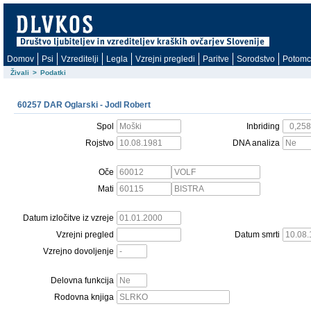
Domov
Psi
Vzreditelji
Legla
Vzrejni pregledi
Paritve
Sorodstvo
Potomc
Živali
>
Podatki
60257 DAR Oglarski - Jodl Robert
Spol
Inbriding
Rojstvo
DNA analiza
Oče
Mati
Datum izločitve iz vzreje
Vzrejni pregled
Datum smrti
Vzrejno dovoljenje
Delovna funkcija
Rodovna knjiga