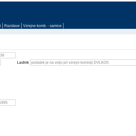
i
Razstave
Vzrejne komb. - samice
Lastnik