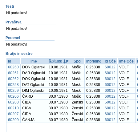
Testi
Ni podatkov!
Prvaštva
Ni podatkov!
Potomci
Ni podatkov!
Bratje in sestre
Rojstvo
Id
Ime
Spol
Inbriding
Id Oče
Ime Oče
60260
DON Oglarski
10.08.1981
Moški
0,25838
60012
VOLF
60261
DAR Oglarski
10.08.1981
Moški
0,25838
60012
VOLF
60262
DOK Oglarski
10.08.1981
Moški
0,25838
60012
VOLF
60258
DAT Oglarski
10.08.1981
Moški
0,25838
60012
VOLF
60259
DIM Oglarski
10.08.1981
Moški
0,25838
60012
VOLF
60206
ČARD
30.07.1980
Moški
0,25838
60012
VOLF
60208
ČIBA
30.07.1980
Ženski
0,25838
60012
VOLF
60210
ČIGA
30.07.1980
Ženski
0,25838
60012
VOLF
60207
ČIDA
30.07.1980
Ženski
0,25838
60012
VOLF
60209
ČANJA
30.07.1980
Ženski
0,25838
60012
VOLF