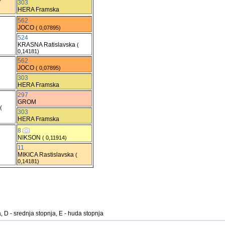
303
HERA Framska
562
JOCO
( 0,07895)
524
KRASNA Ratislavska
(
0,14181)
562
JOCO
( 0,07895)
303
HERA Framska
297
GROM
(
303
HERA Framska
8
NIKSON
( 0,11914)
11
MIKICA Rastislavska
(
0,14181)
, D - srednja stopnja, E - huda stopnja