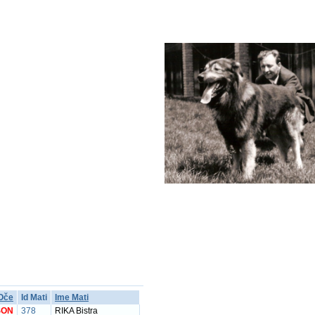
Oče
Id Mati
Ime Mati
SON
378
RIKA Bistra