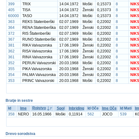
399
TRIX
14.04.1972
Moški
0,15373
8
NIK
405
TISA
14.04.1972
Ženski
0,15373
8
NIK
60000
TASO
14.04.1972
Moški
0,15373
8
NIK
363
REKS Statenberški
02.07.1969
Moški
0,22002
8
NIK
364
RENA Statenberška
02.07.1969
Ženski
0,22002
8
NIK
372
RIS Štatenberški
02.07.1969
Moški
0,22002
8
NIK
367
RUNO Statenberški
02.07.1969
Moški
0,22002
8
NIK
381
RIKA Valvazorska
17.06.1969
Ženski
0,22002
8
NIK
362
RISA Valvazorska
17.06.1969
Ženski
0,22002
8
NIK
361
RINA Valvazorska
17.06.1969
Ženski
0,22002
8
NIK
352
PERUN Valvazorski
20.03.1968
Moški
0,22002
8
NIK
355
PIKA Valvazorska
20.03.1968
Ženski
0,22002
8
NIK
354
PALMA Valvazorska
20.03.1968
Ženski
0,22002
8
NIK
353
PRINC Valvazorski
20.03.1968
Moški
0,22002
8
NIK
Bratje in sestre
Rojstvo
Id
Ime
Spol
Inbriding
Id Oče
Ime Oče
Id Mati
Im
358
NERO
16.05.1966
Moški
0,11914
562
JOCO
539
KO
Drevo sorodstva