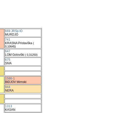
669 JRSp IO
MURDJO
741
KRASNA Pristavška
(
0,10645)
647
LOM Golovški
( 0,31250)
675
SIVA
1586-1
BIDJOV Mirnski
944
NERA
1313
KASAN