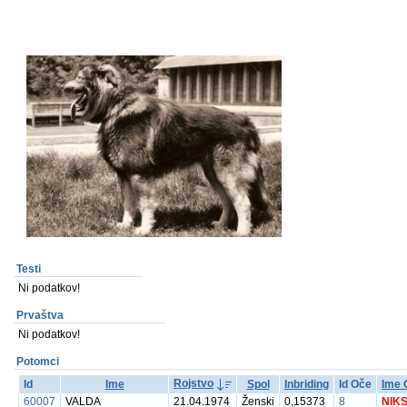
Testi
Ni podatkov!
Prvaštva
Ni podatkov!
Potomci
Rojstvo
Id
Ime
Spol
Inbriding
Id Oče
Ime 
60007
VALDA
21.04.1974
Ženski
0,15373
8
NIK