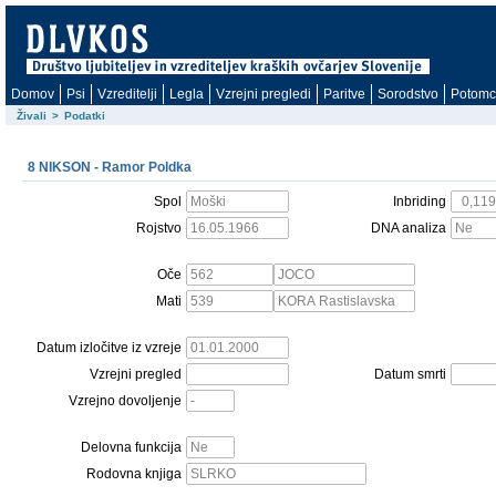
Domov
Psi
Vzreditelji
Legla
Vzrejni pregledi
Paritve
Sorodstvo
Potomc
Živali
>
Podatki
8 NIKSON - Ramor Poldka
Spol
Inbriding
Rojstvo
DNA analiza
Oče
Mati
Datum izločitve iz vzreje
Vzrejni pregled
Datum smrti
Vzrejno dovoljenje
Delovna funkcija
Rodovna knjiga