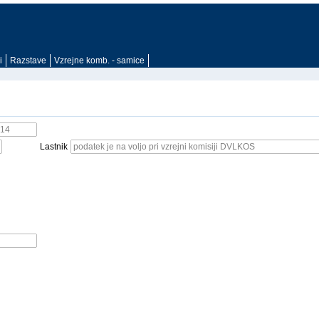
i
Razstave
Vzrejne komb. - samice
Lastnik