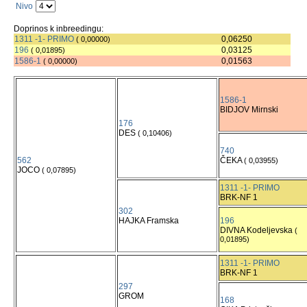
Nivo
Doprinos k inbreedingu:
1311 -1- PRIMO
0,06250
( 0,00000)
196
0,03125
( 0,01895)
1586-1
0,01563
( 0,00000)
1586-1
BIDJOV Mirnski
176
DES
( 0,10406)
740
562
ČEKA
( 0,03955)
JOCO
( 0,07895)
1311 -1- PRIMO
BRK-NF 1
302
HAJKA Framska
196
DIVNA Kodeljevska
(
0,01895)
1311 -1- PRIMO
BRK-NF 1
297
GROM
168