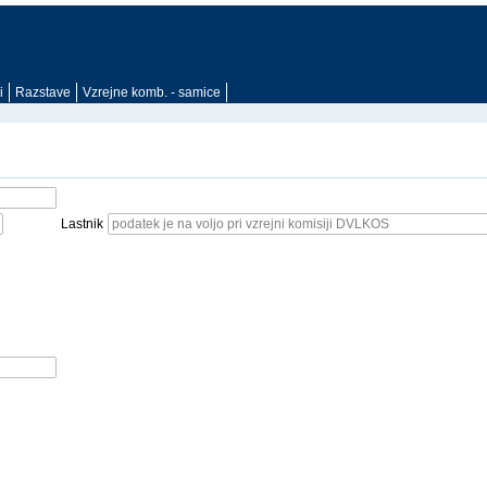
i
Razstave
Vzrejne komb. - samice
Lastnik