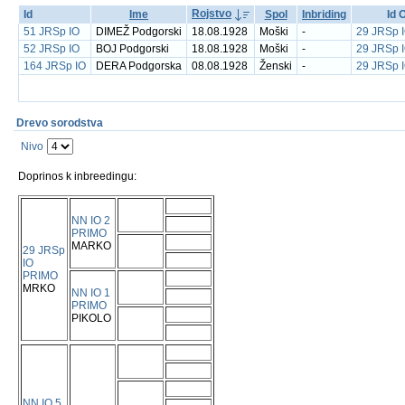
Rojstvo
Id
Ime
Spol
Inbriding
Id 
51 JRSp IO
DIMEŽ Podgorski
18.08.1928
Moški
-
29 JRSp 
52 JRSp IO
BOJ Podgorski
18.08.1928
Moški
-
29 JRSp 
164 JRSp IO
DERA Podgorska
08.08.1928
Ženski
-
29 JRSp 
Drevo sorodstva
Nivo
Doprinos k inbreedingu:
NN IO 2
PRIMO
MARKO
29 JRSp
IO
PRIMO
MRKO
NN IO 1
PRIMO
PIKOLO
NN IO 5