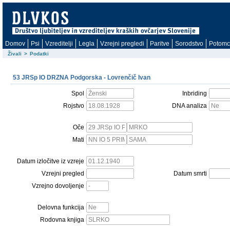
Domov
Psi
Vzreditelji
Legla
Vzrejni pregledi
Paritve
Sorodstvo
Potomc
Živali
>
Podatki
53 JRSp IO DRZNA Podgorska - Lovrenčič Ivan
Spol
Inbriding
Rojstvo
DNA analiza
Oče
Mati
Datum izločitve iz vzreje
Vzrejni pregled
Datum smrti
Vzrejno dovoljenje
Delovna funkcija
Rodovna knjiga