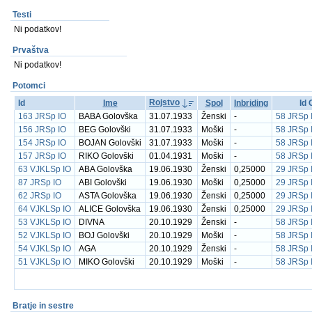
Testi
Ni podatkov!
Prvaštva
Ni podatkov!
Potomci
Rojstvo
Id
Ime
Spol
Inbriding
Id 
163 JRSp IO
BABA Golovška
31.07.1933
Ženski
-
58 JRSp 
156 JRSp IO
BEG Golovški
31.07.1933
Moški
-
58 JRSp 
154 JRSp IO
BOJAN Golovški
31.07.1933
Moški
-
58 JRSp 
157 JRSp IO
RIKO Golovški
01.04.1931
Moški
-
58 JRSp 
63 VJKLSp IO
ABA Golovška
19.06.1930
Ženski
0,25000
29 JRSp 
87 JRSp IO
ABI Golovški
19.06.1930
Moški
0,25000
29 JRSp 
62 JRSp IO
ASTA Golovška
19.06.1930
Ženski
0,25000
29 JRSp 
64 VJKLSp IO
ALICE Golovška
19.06.1930
Ženski
0,25000
29 JRSp 
53 VJKLSp IO
DIVNA
20.10.1929
Ženski
-
58 JRSp 
52 VJKLSp IO
BOJ Golovški
20.10.1929
Moški
-
58 JRSp 
54 VJKLSp IO
AGA
20.10.1929
Ženski
-
58 JRSp 
51 VJKLSp IO
MIKO Golovški
20.10.1929
Moški
-
58 JRSp 
Bratje in sestre