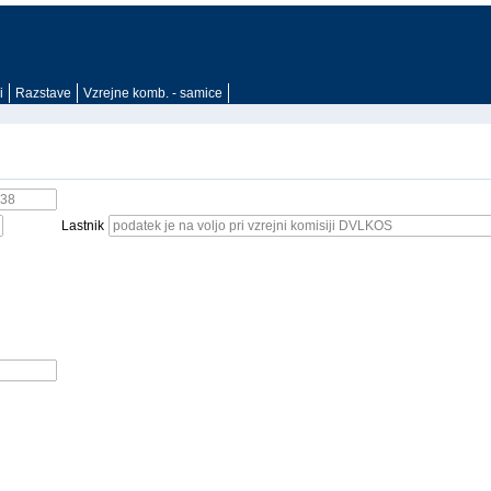
i
Razstave
Vzrejne komb. - samice
Lastnik