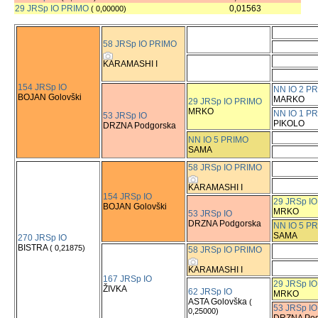
29 JRSp IO PRIMO
0,01563
( 0,00000)
58 JRSp IO PRIMO
KARAMASHI I
154 JRSp IO
NN IO 2 P
BOJAN Golovški
MARKO
29 JRSp IO PRIMO
MRKO
NN IO 1 P
53 JRSp IO
PIKOLO
DRZNA Podgorska
NN IO 5 PRIMO
SAMA
58 JRSp IO PRIMO
KARAMASHI I
154 JRSp IO
29 JRSp I
BOJAN Golovški
MRKO
53 JRSp IO
DRZNA Podgorska
NN IO 5 P
SAMA
270 JRSp IO
BISTRA
( 0,21875)
58 JRSp IO PRIMO
KARAMASHI I
167 JRSp IO
29 JRSp I
ŽIVKA
62 JRSp IO
MRKO
ASTA Golovška
(
53 JRSp IO
0,25000)