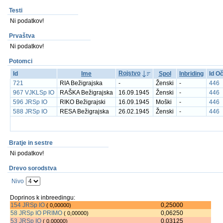
Testi
Ni podatkov!
Prvaštva
Ni podatkov!
Potomci
Rojstvo
Id
Ime
Spol
Inbriding
Id O
721
RIA Bežigrajska
-
Ženski
-
446
967 VJKLSp IO
RAŠKA Bežigrajska
16.09.1945
Ženski
-
446
596 JRSp IO
RIKO Bežigrajski
16.09.1945
Moški
-
446
588 JRSp IO
RESA Bežigrajska
26.02.1945
Ženski
-
446
Bratje in sestre
Ni podatkov!
Drevo sorodstva
Nivo
Doprinos k inbreedingu:
154 JRSp IO
0,25000
( 0,00000)
58 JRSp IO PRIMO
0,06250
( 0,00000)
53 JRSp IO
0,03125
( 0,00000)