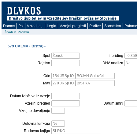
Domov
Psi
Vzreditelji
Legla
Vzrejni pregledi
Paritve
Sorodstvo
Potomc
Živali
>
Podatki
579 ČALMA ( Bistra) -
Spol
Inbriding
Rojstvo
DNA analiza
Oče
Mati
Datum izločitve iz vzreje
Vzrejni pregled
Datum smrti
Vzrejno dovoljenje
Delovna funkcija
Rodovna knjiga