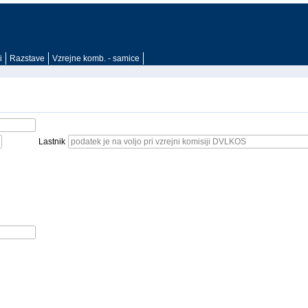
i
Razstave
Vzrejne komb. - samice
Lastnik