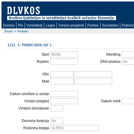
Domov
Psi
Vzreditelji
Legla
Vzrejni pregledi
Paritve
Sorodstvo
Potomc
Živali
>
Podatki
1311 -1- PRIMO BRK-NF 1 -
Spol
Inbriding
Rojstvo
DNA analiza
Oče
Mati
Datum izločitve iz vzreje
Vzrejni pregled
Datum smrti
Vzrejno dovoljenje
Delovna funkcija
Rodovna knjiga