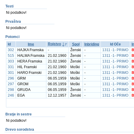
Testi
Ni podatkov!
Prvaštva
Ni podatkov!
Potomci
Rojstvo
Id
Ime
Spol
Inbriding
Id Oče
I
302
HAJKA Framska
-
Ženski
-
1311 -1- PRIMO
B
515
HALMA Framska
21.02.1960
Ženski
-
1311 -1- PRIMO
B
303
HERA Framska
21.02.1960
Ženski
-
1311 -1- PRIMO
B
331
HIL Framski
21.02.1960
Moški
-
1311 -1- PRIMO
B
301
HARO Framski
21.02.1960
Moški
-
1311 -1- PRIMO
B
296
GRM
06.05.1959
Moški
-
1311 -1- PRIMO
B
297
GROM
06.05.1959
Moški
-
1311 -1- PRIMO
B
298
GRUDA
06.05.1959
Ženski
-
1311 -1- PRIMO
B
246
EGA
12.12.1957
Ženski
-
1311 -1- PRIMO
B
Bratje in sestre
Ni podatkov!
Drevo sorodstva