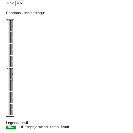
Nivo
Doprinos k inbreedingu:
Legenda testi:
- HD stopnje x/x pri izbrani živali
HD-x/x