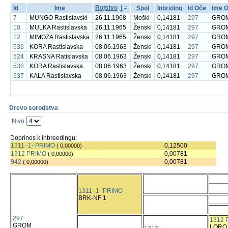
Rojstvo
Id
Ime
Spol
Inbriding
Id Oče
Ime 
7
MUNGO Rastislavski
26.11.1968
Moški
0,14181
297
GRO
10
MULKA Rastislavska
26.11.1965
Ženski
0,14181
297
GRO
12
MIMOZA Rastislavska
26.11.1965
Ženski
0,14181
297
GRO
539
KORA Rastislavska
08.06.1963
Ženski
0,14181
297
GRO
524
KRASNA Ratislavska
08.06.1963
Ženski
0,14181
297
GRO
538
KORA Rastislavska
08.06.1963
Ženski
0,14181
297
GRO
537
KALA Rastislavska
08.06.1963
Ženski
0,14181
297
GRO
Drevo sorodstva
Nivo
Doprinos k inbreedingu:
1311 -1- PRIMO
0,12500
( 0,00000)
1312 PRIMO
0,00781
( 0,00000)
942
0,00781
( 0,00000)
1311 -1- PRIMO
BRK-NF 1
297
1312 
GROM
LORO