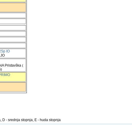
RSp IO
JO
A Pristavška
(
5)
PRIMO
, D - srednja stopnja, E - huda stopnja