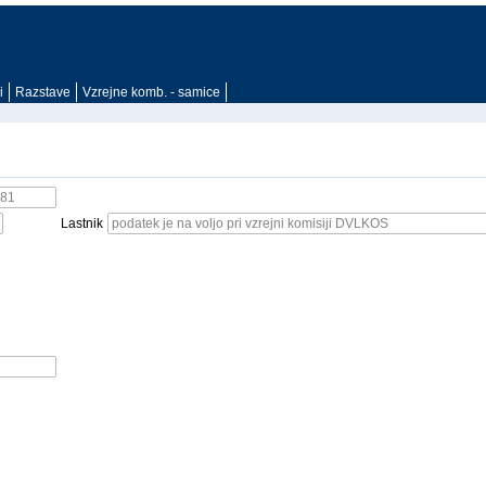
i
Razstave
Vzrejne komb. - samice
Lastnik