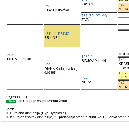
1313
KASAN
942
168
NERA
CIKA Pristavška
757 (5?) PRIMO
ŽIVA
1311 -1- PRIMO
BRK-NF 1
669 J
MURD
303
1586-1
HERA Framska
741
BIDJOV Mirnski
KRASN
196
0,1064
DIVNA Kodeljevska
(
0,01895)
1312 
LORO
944
NERA
942
NERA
Legenda testi:
- HD stopnje x/x pri izbrani živali
HD-x/x
Testi:
HD - kolčna displazija (Hyp Dysplasia)
HD: A - brez znakov displazije, B - prehodnja stopnja/sumljivo, C - lahka stopnja