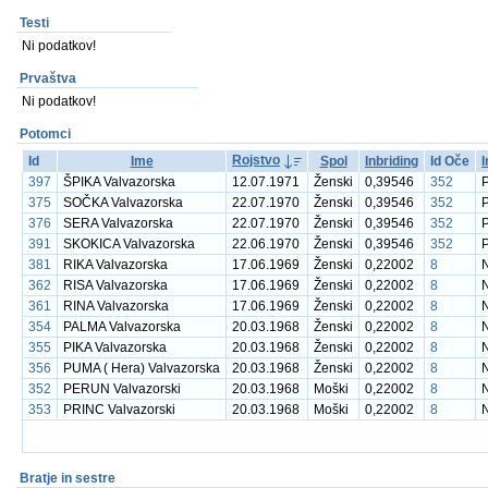
Testi
Ni podatkov!
Prvaštva
Ni podatkov!
Potomci
Rojstvo
Id
Ime
Spol
Inbriding
Id Oče
397
ŠPIKA Valvazorska
12.07.1971
Ženski
0,39546
352
375
SOČKA Valvazorska
22.07.1970
Ženski
0,39546
352
376
SERA Valvazorska
22.07.1970
Ženski
0,39546
352
391
SKOKICA Valvazorska
22.06.1970
Ženski
0,39546
352
381
RIKA Valvazorska
17.06.1969
Ženski
0,22002
8
362
RISA Valvazorska
17.06.1969
Ženski
0,22002
8
361
RINA Valvazorska
17.06.1969
Ženski
0,22002
8
354
PALMA Valvazorska
20.03.1968
Ženski
0,22002
8
355
PIKA Valvazorska
20.03.1968
Ženski
0,22002
8
356
PUMA ( Hera) Valvazorska
20.03.1968
Ženski
0,22002
8
352
PERUN Valvazorski
20.03.1968
Moški
0,22002
8
353
PRINC Valvazorski
20.03.1968
Moški
0,22002
8
Bratje in sestre