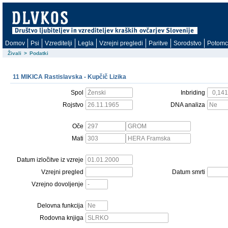
Domov
Psi
Vzreditelji
Legla
Vzrejni pregledi
Paritve
Sorodstvo
Potomc
Živali
>
Podatki
11 MIKICA Rastislavska - Kupčič Lizika
Spol
Inbriding
Rojstvo
DNA analiza
Oče
Mati
Datum izločitve iz vzreje
Vzrejni pregled
Datum smrti
Vzrejno dovoljenje
Delovna funkcija
Rodovna knjiga