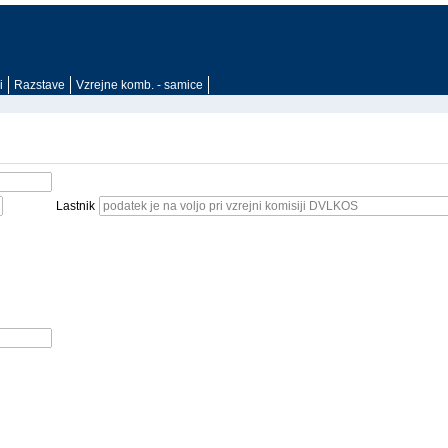
i
Razstave
Vzrejne komb. - samice
Lastnik