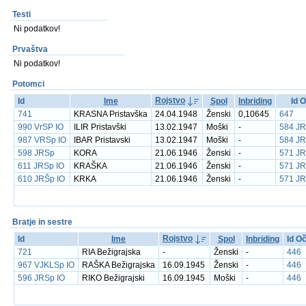
Testi
Ni podatkov!
Prvaštva
Ni podatkov!
Potomci
Rojstvo
Id
Ime
Spol
Inbriding
Id 
741
KRASNA Pristavška
24.04.1948
Ženski
0,10645
647
990 VrSP IO
ILIR Pristavški
13.02.1947
Moški
-
584 JR
987 VRSp IO
IBAR Pristavski
13.02.1947
Moški
-
584 JR
598 JRSp
KORA
21.06.1946
Ženski
-
571 JR
611 JRSp IO
KRAŠKA
21.06.1946
Ženski
-
571 JR
610 JRŠp IO
KRKA
21.06.1946
Ženski
-
571 JR
Bratje in sestre
Rojstvo
Id
Ime
Spol
Inbriding
Id O
721
RIA Bežigrajska
-
Ženski
-
446
967 VJKLSp IO
RAŠKA Bežigrajska
16.09.1945
Ženski
-
446
596 JRSp IO
RIKO Bežigrajski
16.09.1945
Moški
-
446