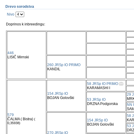
Drevo sorodstva
Nivo
Doprinos k inbreedingu:
446
LISIČ Mirnski
260 JRSp IO PRIMO
KANDIL
58 JRSp IO PRIMO
KARAMASHI I
154 JRSp IO
29 
BOJAN Golovški
MR
53 JRSp IO
DRZNA Podgorska
NN 
SA
579
58 
ČALMA ( Bistra)
(
KAR
154 JRSp IO
0,35938)
BOJAN Golovški
53 
DRZ
270 JRSp IO