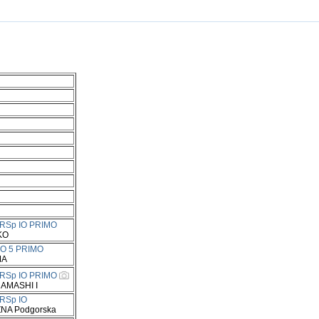
JRSp IO PRIMO
KO
IO 5 PRIMO
MA
JRSp IO PRIMO
AMASHI I
JRSp IO
NA Podgorska