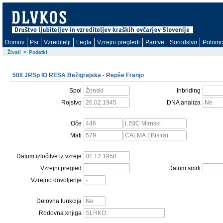
Domov
Psi
Vzreditelji
Legla
Vzrejni pregledi
Paritve
Sorodstvo
Potomc
Živali
>
Podatki
588 JRSp IO RESA Bežigrajska - Repše Franjo
Spol
Inbriding
Rojstvo
DNA analiza
Oče
Mati
Datum izločitve iz vzreje
Vzrejni pregled
Datum smrti
Vzrejno dovoljenje
Delovna funkcija
Rodovna knjiga