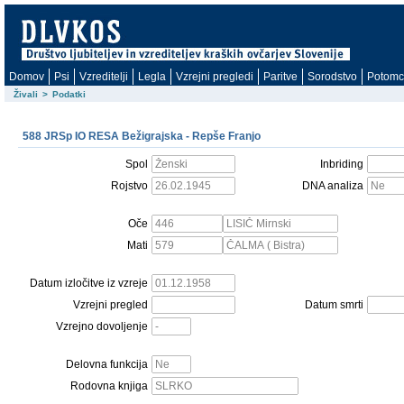
Domov
Psi
Vzreditelji
Legla
Vzrejni pregledi
Paritve
Sorodstvo
Potomc
Živali
>
Podatki
588 JRSp IO RESA Bežigrajska - Repše Franjo
Spol
Inbriding
Rojstvo
DNA analiza
Oče
Mati
Datum izločitve iz vzreje
Vzrejni pregled
Datum smrti
Vzrejno dovoljenje
Delovna funkcija
Rodovna knjiga