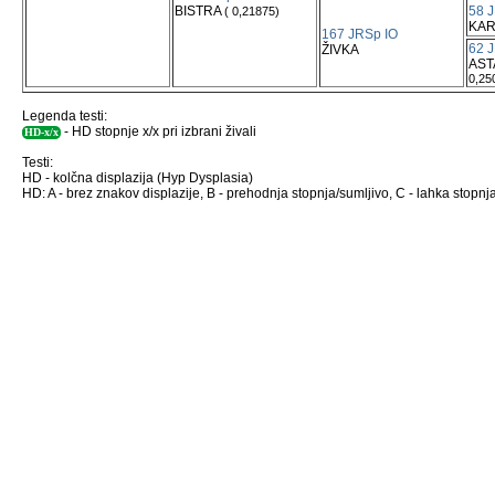
BISTRA
58 
( 0,21875)
KAR
167 JRSp IO
62 
ŽIVKA
AST
0,25
Legenda testi:
- HD stopnje x/x pri izbrani živali
HD-x/x
Testi:
HD - kolčna displazija (Hyp Dysplasia)
HD: A - brez znakov displazije, B - prehodnja stopnja/sumljivo, C - lahka stopnja