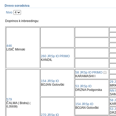
Drevo sorodstva
Nivo
Doprinos k inbreedingu:
446
LISIČ Mirnski
260 JRSp IO PRIMO
KANDIL
58 JRSp IO PRIMO
KARAMASHI I
154 JRSp IO
29 
BOJAN Golovški
MR
53 JRSp IO
DRZNA Podgorska
NN 
SA
579
58 
ČALMA ( Bistra)
(
KAR
154 JRSp IO
0,35938)
BOJAN Golovški
53 
DRZ
270 JRSp IO