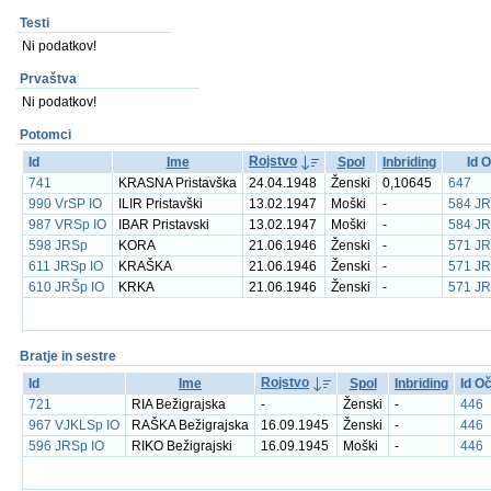
Testi
Ni podatkov!
Prvaštva
Ni podatkov!
Potomci
Rojstvo
Id
Ime
Spol
Inbriding
Id 
741
KRASNA Pristavška
24.04.1948
Ženski
0,10645
647
990 VrSP IO
ILIR Pristavški
13.02.1947
Moški
-
584 JR
987 VRSp IO
IBAR Pristavski
13.02.1947
Moški
-
584 JR
598 JRSp
KORA
21.06.1946
Ženski
-
571 JR
611 JRSp IO
KRAŠKA
21.06.1946
Ženski
-
571 JR
610 JRŠp IO
KRKA
21.06.1946
Ženski
-
571 JR
Bratje in sestre
Rojstvo
Id
Ime
Spol
Inbriding
Id O
721
RIA Bežigrajska
-
Ženski
-
446
967 VJKLSp IO
RAŠKA Bežigrajska
16.09.1945
Ženski
-
446
596 JRSp IO
RIKO Bežigrajski
16.09.1945
Moški
-
446