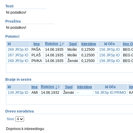
Testi
Ni podatkov!
Prvaštva
Ni podatkov!
Potomci
Rojstvo
Id
Ime
Spol
Inbriding
Id Oče
Ime O
266 JRSp IO
PAŠA
14.06.1935
Moški
0,12500
156 JRSp IO
BEG G
267 JRSp IO
PLAŠ
14.06.1935
Moški
0,12500
156 JRSp IO
BEG G
268 JRSp IO
PIVKA
14.06.1935
Ženski
0,12500
156 JRSp IO
BEG G
Bratje in sestre
Rojstvo
Id
Ime
Spol
Inbriding
Id Oče
I
139 JRSp IO
AMI
14.06.1932
Ženski
-
58 JRSp IO PRIMO
K
Drevo sorodstva
Nivo
Doprinos k inbreedingu: