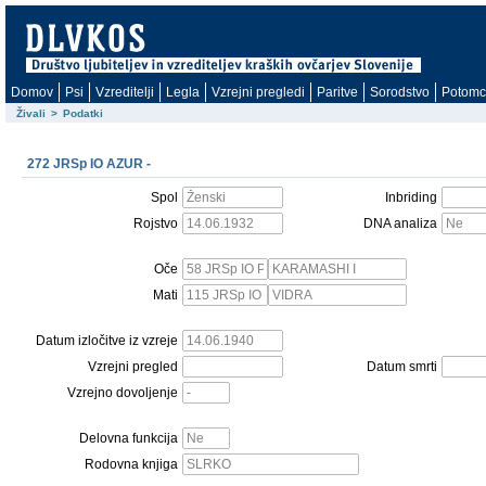
Domov
Psi
Vzreditelji
Legla
Vzrejni pregledi
Paritve
Sorodstvo
Potomc
Živali
>
Podatki
272 JRSp IO AZUR -
Spol
Inbriding
Rojstvo
DNA analiza
Oče
Mati
Datum izločitve iz vzreje
Vzrejni pregled
Datum smrti
Vzrejno dovoljenje
Delovna funkcija
Rodovna knjiga