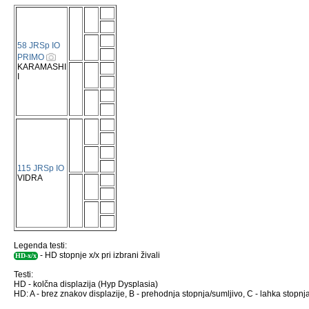
58 JRSp IO
PRIMO
KARAMASHI
I
115 JRSp IO
VIDRA
Legenda testi:
- HD stopnje x/x pri izbrani živali
HD-x/x
Testi:
HD - kolčna displazija (Hyp Dysplasia)
HD: A - brez znakov displazije, B - prehodnja stopnja/sumljivo, C - lahka stopnja