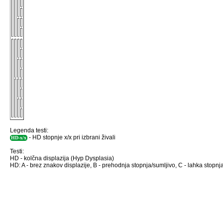
Legenda testi:
- HD stopnje x/x pri izbrani živali
HD-x/x
Testi:
HD - kolčna displazija (Hyp Dysplasia)
HD: A - brez znakov displazije, B - prehodnja stopnja/sumljivo, C - lahka stopnja