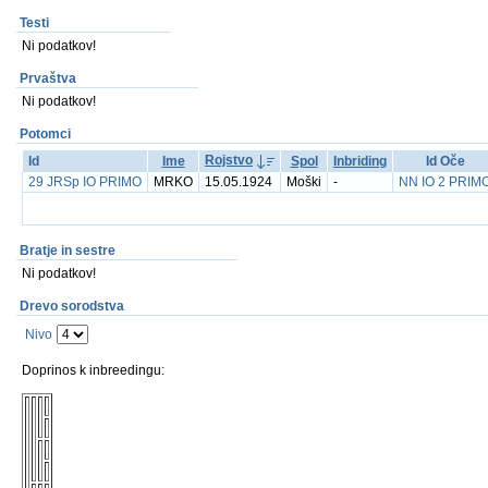
Testi
Ni podatkov!
Prvaštva
Ni podatkov!
Potomci
Rojstvo
Id
Ime
Spol
Inbriding
Id Oče
29 JRSp IO PRIMO
MRKO
15.05.1924
Moški
-
NN IO 2 PRIM
Bratje in sestre
Ni podatkov!
Drevo sorodstva
Nivo
Doprinos k inbreedingu: