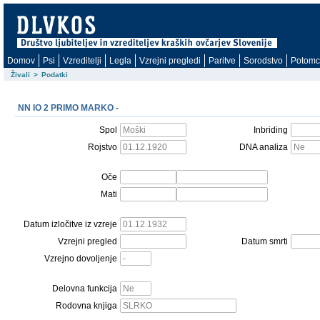
Domov
Psi
Vzreditelji
Legla
Vzrejni pregledi
Paritve
Sorodstvo
Potomc
Živali
>
Podatki
NN IO 2 PRIMO MARKO -
Spol
Inbriding
Rojstvo
DNA analiza
Oče
Mati
Datum izločitve iz vzreje
Vzrejni pregled
Datum smrti
Vzrejno dovoljenje
Delovna funkcija
Rodovna knjiga