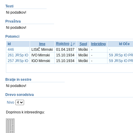
Testi
Ni podatkov!
Prvaštva
Ni podatkov!
Potomci
Rojstvo
Id
Ime
Spol
Inbriding
Id Oče
446
LISIČ Mirnski
01.04.1937
Moški
-
-
261 JRSp IO
IVO Mirnski
15.10.1934
Moški
-
59 JRSp IO P
257 JRSp IO
IGO Mirnski
15.10.1934
Moški
-
59 JRSp IO P
Bratje in sestre
Ni podatkov!
Drevo sorodstva
Nivo
Doprinos k inbreedingu: