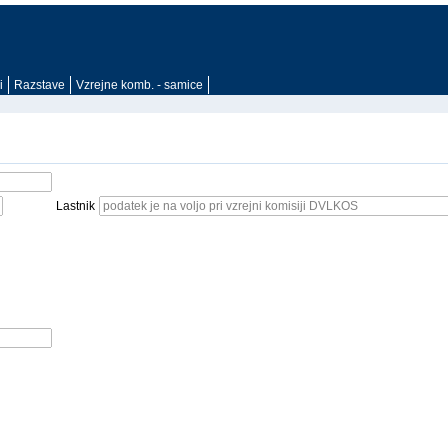
i
Razstave
Vzrejne komb. - samice
Lastnik