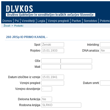
Domov
Psi
Vzreditelji
Legla
Vzrejni pregledi
Paritve
Sorodstvo
Potomc
Živali
>
Podatki
260 JRSp IO PRIMO KANDIL -
Spol
Inbriding
Rojstvo
DNA analiza
Oče
Mati
Datum izločitve iz vzreje
Vzrejni pregled
Datum smrti
Vzrejno dovoljenje
Delovna funkcija
Rodovna knjiga