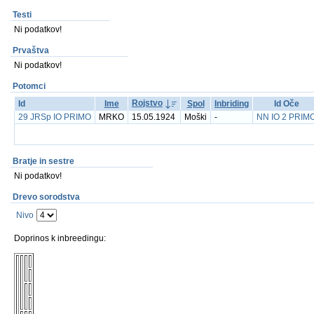
Testi
Ni podatkov!
Prvaštva
Ni podatkov!
Potomci
Rojstvo
Id
Ime
Spol
Inbriding
Id Oče
29 JRSp IO PRIMO
MRKO
15.05.1924
Moški
-
NN IO 2 PRIM
Bratje in sestre
Ni podatkov!
Drevo sorodstva
Nivo
Doprinos k inbreedingu: