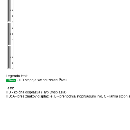
Legenda testi:
- HD stopnje x/x pri izbrani živali
HD-x/x
Testi:
HD - kolčna displazija (Hyp Dysplasia)
HD: A - brez znakov displazije, B - prehodnja stopnja/sumljivo, C - lahka stopnja