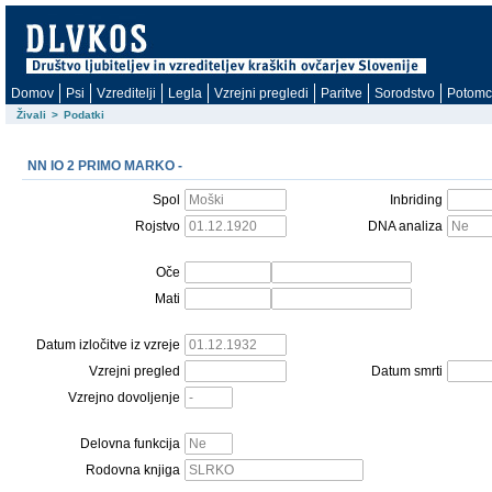
Domov
Psi
Vzreditelji
Legla
Vzrejni pregledi
Paritve
Sorodstvo
Potomc
Živali
>
Podatki
NN IO 2 PRIMO MARKO -
Spol
Inbriding
Rojstvo
DNA analiza
Oče
Mati
Datum izločitve iz vzreje
Vzrejni pregled
Datum smrti
Vzrejno dovoljenje
Delovna funkcija
Rodovna knjiga