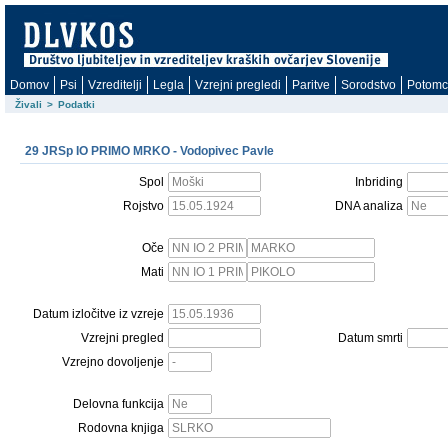
Domov
Psi
Vzreditelji
Legla
Vzrejni pregledi
Paritve
Sorodstvo
Potomc
Živali
>
Podatki
29 JRSp IO PRIMO MRKO - Vodopivec Pavle
Spol
Inbriding
Rojstvo
DNA analiza
Oče
Mati
Datum izločitve iz vzreje
Vzrejni pregled
Datum smrti
Vzrejno dovoljenje
Delovna funkcija
Rodovna knjiga