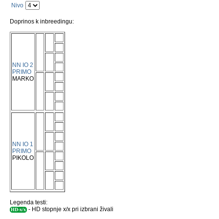
Nivo
Doprinos k inbreedingu:
NN IO 2
PRIMO
MARKO
NN IO 1
PRIMO
PIKOLO
Legenda testi:
- HD stopnje x/x pri izbrani živali
HD-x/x