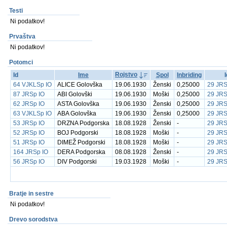
Testi
Ni podatkov!
Prvaštva
Ni podatkov!
Potomci
Rojstvo
Id
Ime
Spol
Inbriding
64 VJKLSp IO
ALICE Golovška
19.06.1930
Ženski
0,25000
29 JRS
87 JRSp IO
ABI Golovški
19.06.1930
Moški
0,25000
29 JRS
62 JRSp IO
ASTA Golovška
19.06.1930
Ženski
0,25000
29 JRS
63 VJKLSp IO
ABA Golovška
19.06.1930
Ženski
0,25000
29 JRS
53 JRSp IO
DRZNA Podgorska
18.08.1928
Ženski
-
29 JRS
52 JRSp IO
BOJ Podgorski
18.08.1928
Moški
-
29 JRS
51 JRSp IO
DIMEŽ Podgorski
18.08.1928
Moški
-
29 JRS
164 JRSp IO
DERA Podgorska
08.08.1928
Ženski
-
29 JRS
56 JRSp IO
DIV Podgorski
19.03.1928
Moški
-
29 JRS
Bratje in sestre
Ni podatkov!
Drevo sorodstva