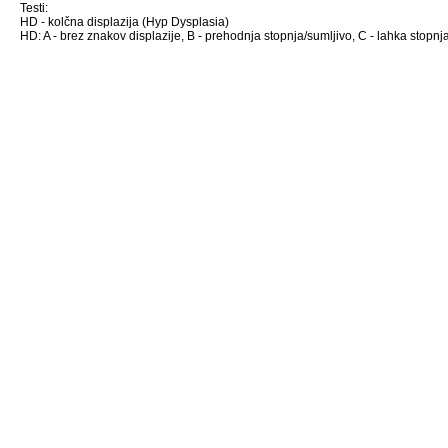
Testi:
HD - kolčna displazija (Hyp Dysplasia)
HD: A - brez znakov displazije, B - prehodnja stopnja/sumljivo, C - lahka stopnja