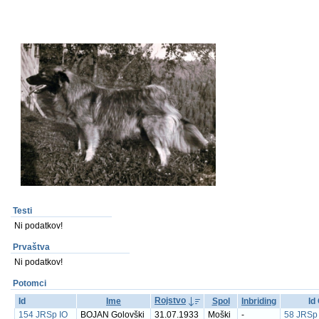
Testi
Ni podatkov!
Prvaštva
Ni podatkov!
Potomci
Rojstvo
Id
Ime
Spol
Inbriding
Id
154 JRSp IO
BOJAN Golovški
31.07.1933
Moški
-
58 JRSp