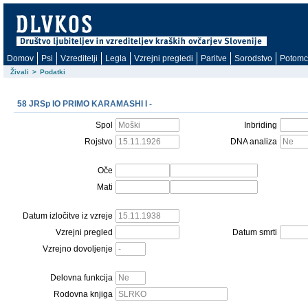
Domov
Psi
Vzreditelji
Legla
Vzrejni pregledi
Paritve
Sorodstvo
Potomc
Živali
>
Podatki
58 JRSp IO PRIMO KARAMASHI I -
Spol
Inbriding
Rojstvo
DNA analiza
Oče
Mati
Datum izločitve iz vzreje
Vzrejni pregled
Datum smrti
Vzrejno dovoljenje
Delovna funkcija
Rodovna knjiga