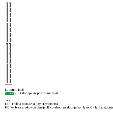
Legenda testi:
- HD stopnje x/x pri izbrani živali
HD-x/x
Testi:
HD - kolčna displazija (Hyp Dysplasia)
HD: A - brez znakov displazije, B - prehodnja stopnja/sumljivo, C - lahka stopnja