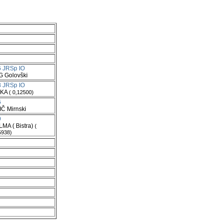
 JRSp IO
 Golovški
 JRSp IO
VKA
( 0,12500)
6
IČ Mirnski
9
MA ( Bistra)
(
5938)