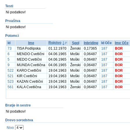
Testi
Ni podatkov!
Prvaštva
Ni podatkov!
Potomci
Rojstvo
Id
Ime
Spol
Inbriding
Id Oče
Ime Oče
73
TISA Podlipska
01.12.1970
Ženski
0,17365
187
BOR
6
MENDO Cvetlični
04.06.1965
Moški
0,06487
187
BOR
5
MEDO Cvetlični
04.06.1965
Moški
0,06487
187
BOR
9
MUNDA Cvetlična
04.06.1965
Ženski
0,06487
187
BOR
522
KARO Cvetlični
19.04.1963
Moški
0,06487
187
BOR
521
KIR Cvetlični
19.04.1963
Moški
0,06487
187
BOR
523
KAZAN Cvetlični
19.04.1963
Moški
0,06487
187
BOR
561
KALA Cvetlična
19.04.1963
Ženski
0,06487
187
BOR
Bratje in sestre
Ni podatkov!
Drevo sorodstva
Nivo