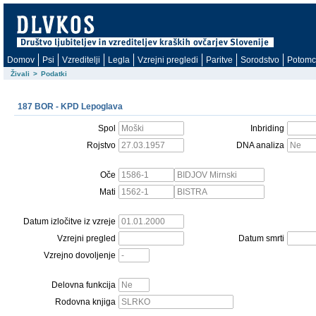
Domov
Psi
Vzreditelji
Legla
Vzrejni pregledi
Paritve
Sorodstvo
Potomc
Živali
>
Podatki
187 BOR - KPD Lepoglava
Spol
Inbriding
Rojstvo
DNA analiza
Oče
Mati
Datum izločitve iz vzreje
Vzrejni pregled
Datum smrti
Vzrejno dovoljenje
Delovna funkcija
Rodovna knjiga