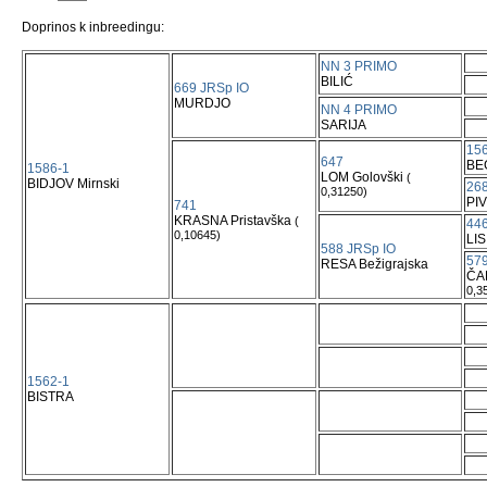
Doprinos k inbreedingu:
NN 3 PRIMO
BILIĆ
669 JRSp IO
MURDJO
NN 4 PRIMO
SARIJA
156
647
BEG
1586-1
LOM Golovški
(
BIDJOV Mirnski
268
0,31250)
PI
741
KRASNA Pristavška
(
44
0,10645)
LIS
588 JRSp IO
57
RESA Bežigrajska
ČAL
0,3
1562-1
BISTRA