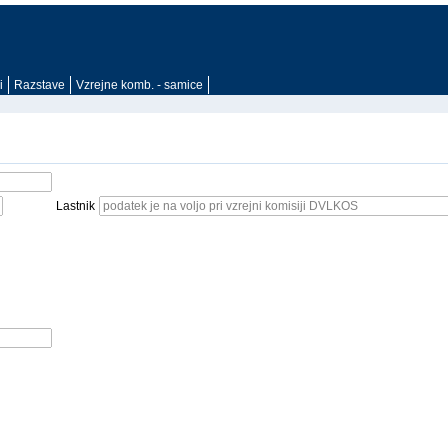
i
Razstave
Vzrejne komb. - samice
Lastnik