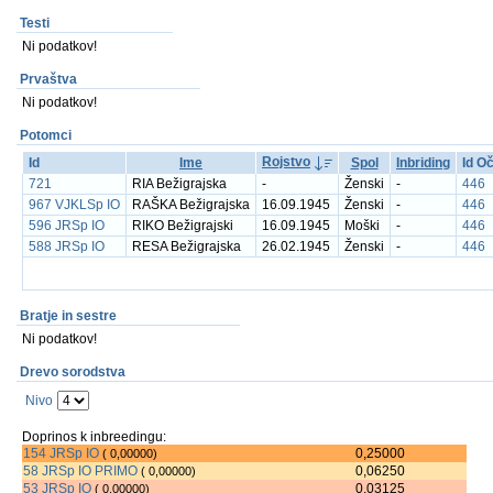
Testi
Ni podatkov!
Prvaštva
Ni podatkov!
Potomci
Rojstvo
Id
Ime
Spol
Inbriding
Id O
721
RIA Bežigrajska
-
Ženski
-
446
967 VJKLSp IO
RAŠKA Bežigrajska
16.09.1945
Ženski
-
446
596 JRSp IO
RIKO Bežigrajski
16.09.1945
Moški
-
446
588 JRSp IO
RESA Bežigrajska
26.02.1945
Ženski
-
446
Bratje in sestre
Ni podatkov!
Drevo sorodstva
Nivo
Doprinos k inbreedingu:
154 JRSp IO
0,25000
( 0,00000)
58 JRSp IO PRIMO
0,06250
( 0,00000)
53 JRSp IO
0,03125
( 0,00000)