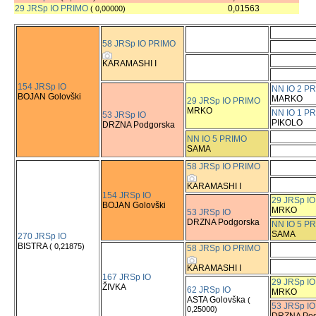
29 JRSp IO PRIMO
0,01563
( 0,00000)
58 JRSp IO PRIMO
KARAMASHI I
154 JRSp IO
NN IO 2 P
BOJAN Golovški
MARKO
29 JRSp IO PRIMO
MRKO
NN IO 1 P
53 JRSp IO
PIKOLO
DRZNA Podgorska
NN IO 5 PRIMO
SAMA
58 JRSp IO PRIMO
KARAMASHI I
154 JRSp IO
29 JRSp I
BOJAN Golovški
MRKO
53 JRSp IO
DRZNA Podgorska
NN IO 5 P
SAMA
270 JRSp IO
BISTRA
( 0,21875)
58 JRSp IO PRIMO
KARAMASHI I
167 JRSp IO
29 JRSp I
ŽIVKA
62 JRSp IO
MRKO
ASTA Golovška
(
53 JRSp IO
0,25000)