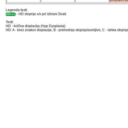
DRZNA Pod
Legenda testi:
- HD stopnje x/x pri izbrani živali
HD-x/x
Testi:
HD - kolčna displazija (Hyp Dysplasia)
HD: A - brez znakov displazije, B - prehodnja stopnja/sumljivo, C - lahka stopnja