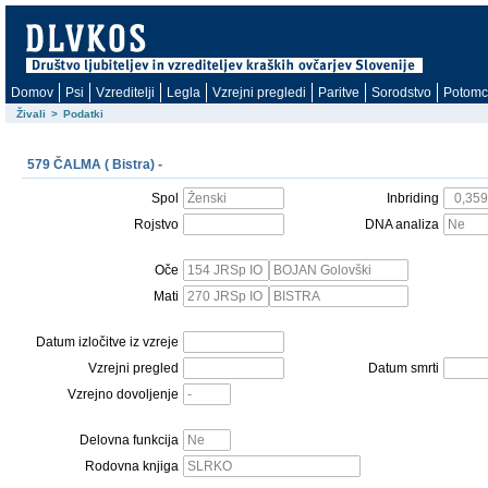
Domov
Psi
Vzreditelji
Legla
Vzrejni pregledi
Paritve
Sorodstvo
Potomc
Živali
>
Podatki
579 ČALMA ( Bistra) -
Spol
Inbriding
Rojstvo
DNA analiza
Oče
Mati
Datum izločitve iz vzreje
Vzrejni pregled
Datum smrti
Vzrejno dovoljenje
Delovna funkcija
Rodovna knjiga