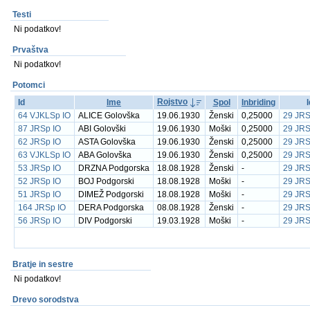
Testi
Ni podatkov!
Prvaštva
Ni podatkov!
Potomci
Rojstvo
Id
Ime
Spol
Inbriding
64 VJKLSp IO
ALICE Golovška
19.06.1930
Ženski
0,25000
29 JRS
87 JRSp IO
ABI Golovški
19.06.1930
Moški
0,25000
29 JRS
62 JRSp IO
ASTA Golovška
19.06.1930
Ženski
0,25000
29 JRS
63 VJKLSp IO
ABA Golovška
19.06.1930
Ženski
0,25000
29 JRS
53 JRSp IO
DRZNA Podgorska
18.08.1928
Ženski
-
29 JRS
52 JRSp IO
BOJ Podgorski
18.08.1928
Moški
-
29 JRS
51 JRSp IO
DIMEŽ Podgorski
18.08.1928
Moški
-
29 JRS
164 JRSp IO
DERA Podgorska
08.08.1928
Ženski
-
29 JRS
56 JRSp IO
DIV Podgorski
19.03.1928
Moški
-
29 JRS
Bratje in sestre
Ni podatkov!
Drevo sorodstva