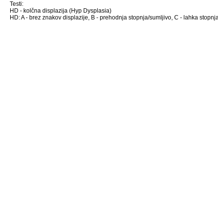
Testi:
HD - kolčna displazija (Hyp Dysplasia)
HD: A - brez znakov displazije, B - prehodnja stopnja/sumljivo, C - lahka stopnja