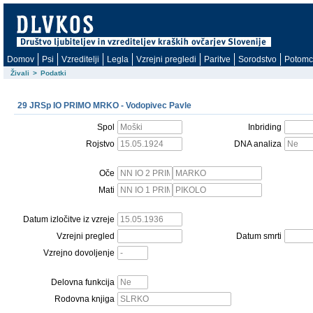
Domov
Psi
Vzreditelji
Legla
Vzrejni pregledi
Paritve
Sorodstvo
Potomc
Živali
>
Podatki
29 JRSp IO PRIMO MRKO - Vodopivec Pavle
Spol
Inbriding
Rojstvo
DNA analiza
Oče
Mati
Datum izločitve iz vzreje
Vzrejni pregled
Datum smrti
Vzrejno dovoljenje
Delovna funkcija
Rodovna knjiga