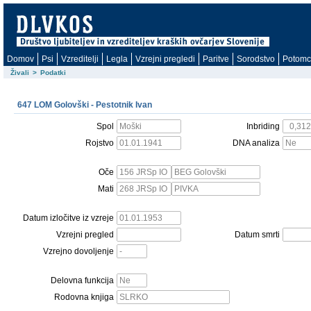
Domov
Psi
Vzreditelji
Legla
Vzrejni pregledi
Paritve
Sorodstvo
Potomc
Živali
>
Podatki
647 LOM Golovški - Pestotnik Ivan
Spol
Inbriding
Rojstvo
DNA analiza
Oče
Mati
Datum izločitve iz vzreje
Vzrejni pregled
Datum smrti
Vzrejno dovoljenje
Delovna funkcija
Rodovna knjiga