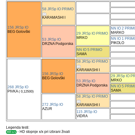
58 JRSp IO PRIMO
KARAMASHI I
156 JRSp IO
NN IO 2 PRIM
BEG Golovški
MARKO
29 JRSp IO PRIMO
MRKO
NN IO 1 PRIM
53 JRSp IO
PIKOLO
DRZNA Podgorska
NN IO 5 PRIMO
SAMA
58 JRSp IO PRIMO
KARAMASHI I
156 JRSp IO
29 JRSp IO P
BEG Golovški
MRKO
53 JRSp IO
DRZNA Podgorska
NN IO 5 PRIM
268 JRSp IO
SAMA
PIVKA
( 0,12500)
58 JRSp IO PRIMO
272 JRSp IO
KARAMASHI I
AZUR
115 JRSp IO
VIDRA
Legenda testi:
- HD stopnje x/x pri izbrani živali
HD-x/x