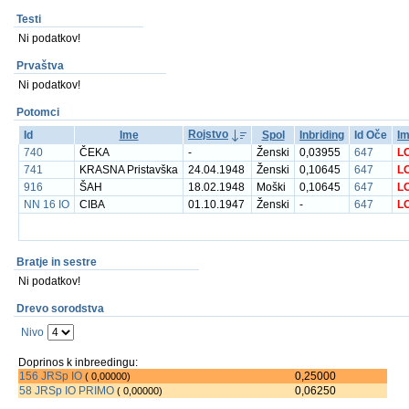
Testi
Ni podatkov!
Prvaštva
Ni podatkov!
Potomci
Rojstvo
Id
Ime
Spol
Inbriding
Id Oče
I
740
ČEKA
-
Ženski
0,03955
647
L
741
KRASNA Pristavška
24.04.1948
Ženski
0,10645
647
L
916
ŠAH
18.02.1948
Moški
0,10645
647
L
NN 16 IO
CIBA
01.10.1947
Ženski
-
647
L
Bratje in sestre
Ni podatkov!
Drevo sorodstva
Nivo
Doprinos k inbreedingu:
156 JRSp IO
0,25000
( 0,00000)
58 JRSp IO PRIMO
0,06250
( 0,00000)