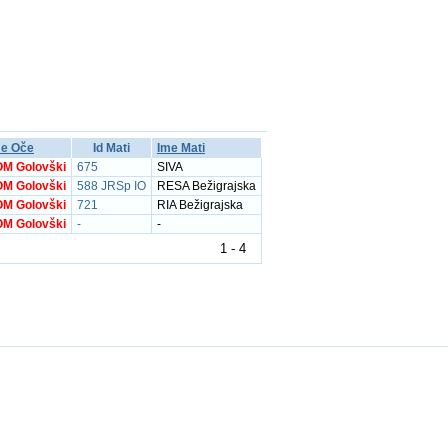
me Oče
Id Mati
Ime Mati
OM Golovški
675
SIVA
OM Golovški
588 JRSp IO
RESA Bežigrajska
OM Golovški
721
RIA Bežigrajska
OM Golovški
-
-
1 - 4