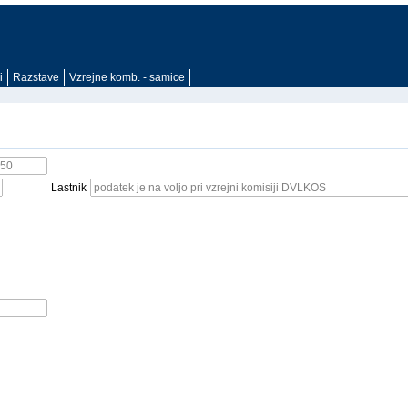
i
Razstave
Vzrejne komb. - samice
Lastnik