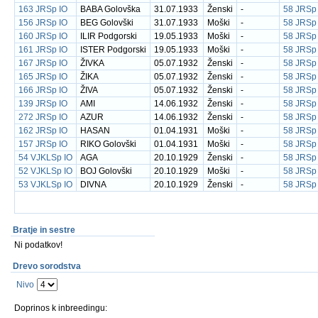
163 JRSp IO
BABA Golovška
31.07.1933
Ženski
-
58 JRSp
156 JRSp IO
BEG Golovški
31.07.1933
Moški
-
58 JRSp
160 JRSp IO
ILIR Podgorski
19.05.1933
Moški
-
58 JRSp
161 JRSp IO
ISTER Podgorski
19.05.1933
Moški
-
58 JRSp
167 JRSp IO
ŽIVKA
05.07.1932
Ženski
-
58 JRSp
165 JRSp IO
ŽIKA
05.07.1932
Ženski
-
58 JRSp
166 JRSp IO
ŽIVA
05.07.1932
Ženski
-
58 JRSp
139 JRSp IO
AMI
14.06.1932
Ženski
-
58 JRSp
272 JRSp IO
AZUR
14.06.1932
Ženski
-
58 JRSp
162 JRSp IO
HASAN
01.04.1931
Moški
-
58 JRSp
157 JRSp IO
RIKO Golovški
01.04.1931
Moški
-
58 JRSp
54 VJKLSp IO
AGA
20.10.1929
Ženski
-
58 JRSp
52 VJKLSp IO
BOJ Golovški
20.10.1929
Moški
-
58 JRSp
53 VJKLSp IO
DIVNA
20.10.1929
Ženski
-
58 JRSp
Bratje in sestre
Ni podatkov!
Drevo sorodstva
Nivo
Doprinos k inbreedingu: