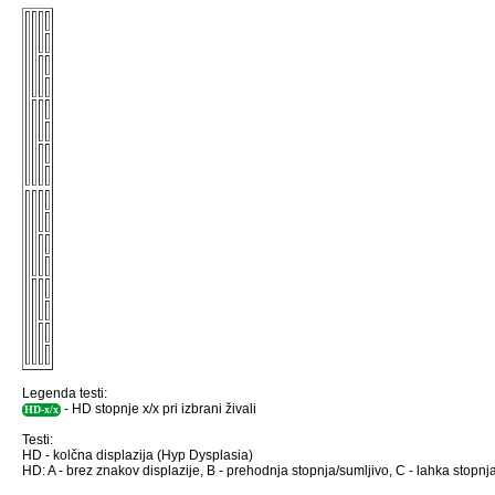
Legenda testi:
- HD stopnje x/x pri izbrani živali
HD-x/x
Testi:
HD - kolčna displazija (Hyp Dysplasia)
HD: A - brez znakov displazije, B - prehodnja stopnja/sumljivo, C - lahka stopnja