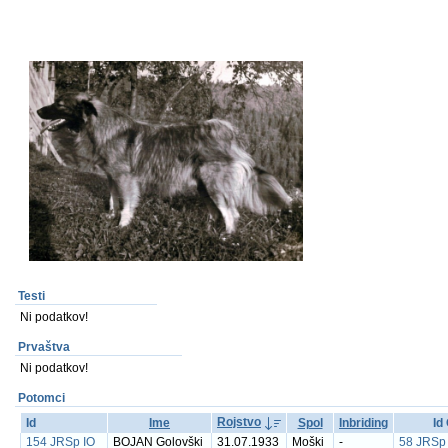
Testi
Ni podatkov!
Prvaštva
Ni podatkov!
Potomci
Rojstvo
Id
Ime
Spol
Inbriding
Id
154 JRSp IO
BOJAN Golovški
31.07.1933
Moški
-
58 JRSp