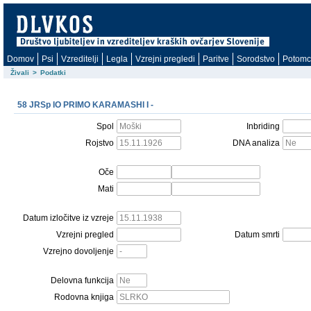
Domov
Psi
Vzreditelji
Legla
Vzrejni pregledi
Paritve
Sorodstvo
Potomc
Živali
>
Podatki
58 JRSp IO PRIMO KARAMASHI I -
Spol
Inbriding
Rojstvo
DNA analiza
Oče
Mati
Datum izločitve iz vzreje
Vzrejni pregled
Datum smrti
Vzrejno dovoljenje
Delovna funkcija
Rodovna knjiga