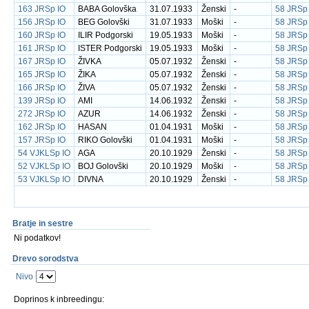
163 JRSp IO
BABA Golovška
31.07.1933
Ženski
-
58 JRSp
156 JRSp IO
BEG Golovški
31.07.1933
Moški
-
58 JRSp
160 JRSp IO
ILIR Podgorski
19.05.1933
Moški
-
58 JRSp
161 JRSp IO
ISTER Podgorski
19.05.1933
Moški
-
58 JRSp
167 JRSp IO
ŽIVKA
05.07.1932
Ženski
-
58 JRSp
165 JRSp IO
ŽIKA
05.07.1932
Ženski
-
58 JRSp
166 JRSp IO
ŽIVA
05.07.1932
Ženski
-
58 JRSp
139 JRSp IO
AMI
14.06.1932
Ženski
-
58 JRSp
272 JRSp IO
AZUR
14.06.1932
Ženski
-
58 JRSp
162 JRSp IO
HASAN
01.04.1931
Moški
-
58 JRSp
157 JRSp IO
RIKO Golovški
01.04.1931
Moški
-
58 JRSp
54 VJKLSp IO
AGA
20.10.1929
Ženski
-
58 JRSp
52 VJKLSp IO
BOJ Golovški
20.10.1929
Moški
-
58 JRSp
53 VJKLSp IO
DIVNA
20.10.1929
Ženski
-
58 JRSp
Bratje in sestre
Ni podatkov!
Drevo sorodstva
Nivo
Doprinos k inbreedingu: