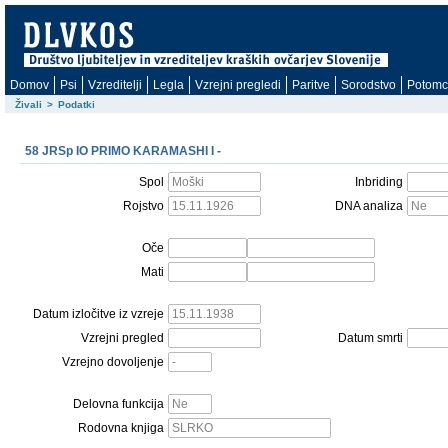
Domov
Psi
Vzreditelji
Legla
Vzrejni pregledi
Paritve
Sorodstvo
Potomc
Živali
>
Podatki
58 JRSp IO PRIMO KARAMASHI I -
Spol
Inbriding
Rojstvo
DNA analiza
Oče
Mati
Datum izločitve iz vzreje
Vzrejni pregled
Datum smrti
Vzrejno dovoljenje
Delovna funkcija
Rodovna knjiga