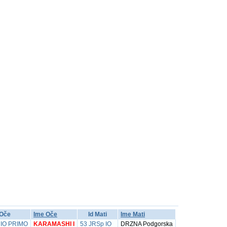
 Oče
Ime Oče
Id Mati
Ime Mati
 IO PRIMO
KARAMASHI I
53 JRSp IO
DRZNA Podgorska