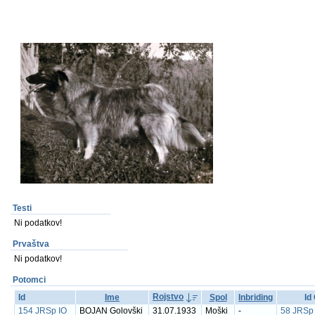
Testi
Ni podatkov!
Prvaštva
Ni podatkov!
Potomci
Rojstvo
Id
Ime
Spol
Inbriding
Id
154 JRSp IO
BOJAN Golovški
31.07.1933
Moški
-
58 JRSp