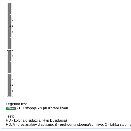
Legenda testi:
- HD stopnje x/x pri izbrani živali
HD-x/x
Testi:
HD - kolčna displazija (Hyp Dysplasia)
HD: A - brez znakov displazije, B - prehodnja stopnja/sumljivo, C - lahka stopnja