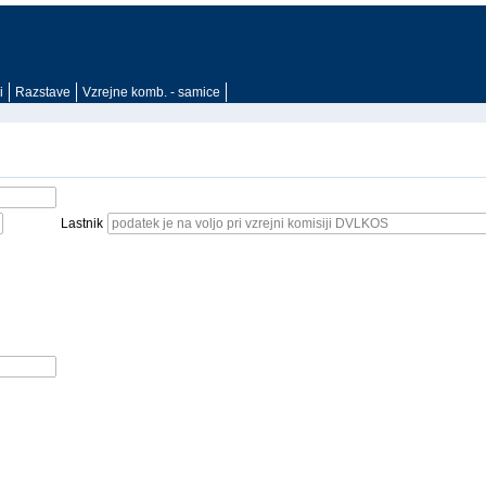
i
Razstave
Vzrejne komb. - samice
Lastnik