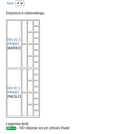
Nivo
Doprinos k inbreedingu:
NN IO 2
PRIMO
MARKO
NN IO 1
PRIMO
PIKOLO
Legenda testi:
- HD stopnje x/x pri izbrani živali
HD-x/x