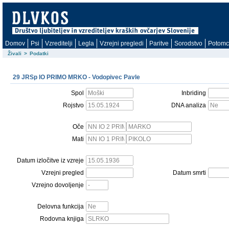
Domov
Psi
Vzreditelji
Legla
Vzrejni pregledi
Paritve
Sorodstvo
Potomc
Živali
>
Podatki
29 JRSp IO PRIMO MRKO - Vodopivec Pavle
Spol
Inbriding
Rojstvo
DNA analiza
Oče
Mati
Datum izločitve iz vzreje
Vzrejni pregled
Datum smrti
Vzrejno dovoljenje
Delovna funkcija
Rodovna knjiga