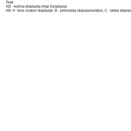
Testi:
HD - kolčna displazija (Hyp Dysplasia)
HD: A - brez znakov displazije, B - prehodnja stopnja/sumljivo, C - lahka stopnja