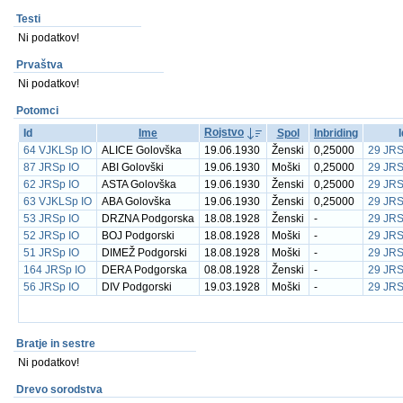
Testi
Ni podatkov!
Prvaštva
Ni podatkov!
Potomci
Rojstvo
Id
Ime
Spol
Inbriding
64 VJKLSp IO
ALICE Golovška
19.06.1930
Ženski
0,25000
29 JRS
87 JRSp IO
ABI Golovški
19.06.1930
Moški
0,25000
29 JRS
62 JRSp IO
ASTA Golovška
19.06.1930
Ženski
0,25000
29 JRS
63 VJKLSp IO
ABA Golovška
19.06.1930
Ženski
0,25000
29 JRS
53 JRSp IO
DRZNA Podgorska
18.08.1928
Ženski
-
29 JRS
52 JRSp IO
BOJ Podgorski
18.08.1928
Moški
-
29 JRS
51 JRSp IO
DIMEŽ Podgorski
18.08.1928
Moški
-
29 JRS
164 JRSp IO
DERA Podgorska
08.08.1928
Ženski
-
29 JRS
56 JRSp IO
DIV Podgorski
19.03.1928
Moški
-
29 JRS
Bratje in sestre
Ni podatkov!
Drevo sorodstva