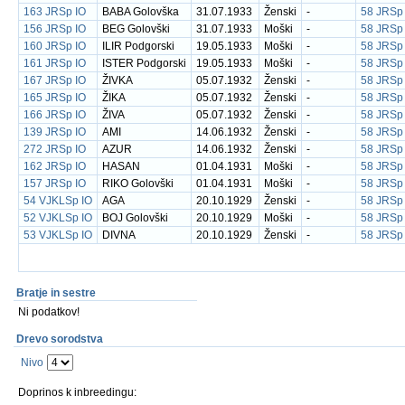
163 JRSp IO
BABA Golovška
31.07.1933
Ženski
-
58 JRSp
156 JRSp IO
BEG Golovški
31.07.1933
Moški
-
58 JRSp
160 JRSp IO
ILIR Podgorski
19.05.1933
Moški
-
58 JRSp
161 JRSp IO
ISTER Podgorski
19.05.1933
Moški
-
58 JRSp
167 JRSp IO
ŽIVKA
05.07.1932
Ženski
-
58 JRSp
165 JRSp IO
ŽIKA
05.07.1932
Ženski
-
58 JRSp
166 JRSp IO
ŽIVA
05.07.1932
Ženski
-
58 JRSp
139 JRSp IO
AMI
14.06.1932
Ženski
-
58 JRSp
272 JRSp IO
AZUR
14.06.1932
Ženski
-
58 JRSp
162 JRSp IO
HASAN
01.04.1931
Moški
-
58 JRSp
157 JRSp IO
RIKO Golovški
01.04.1931
Moški
-
58 JRSp
54 VJKLSp IO
AGA
20.10.1929
Ženski
-
58 JRSp
52 VJKLSp IO
BOJ Golovški
20.10.1929
Moški
-
58 JRSp
53 VJKLSp IO
DIVNA
20.10.1929
Ženski
-
58 JRSp
Bratje in sestre
Ni podatkov!
Drevo sorodstva
Nivo
Doprinos k inbreedingu: