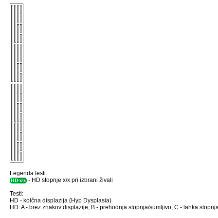
Legenda testi:
- HD stopnje x/x pri izbrani živali
HD-x/x
Testi:
HD - kolčna displazija (Hyp Dysplasia)
HD: A - brez znakov displazije, B - prehodnja stopnja/sumljivo, C - lahka stopnja