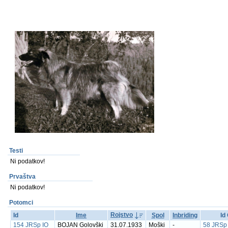
Testi
Ni podatkov!
Prvaštva
Ni podatkov!
Potomci
Rojstvo
Id
Ime
Spol
Inbriding
Id
154 JRSp IO
BOJAN Golovški
31.07.1933
Moški
-
58 JRSp