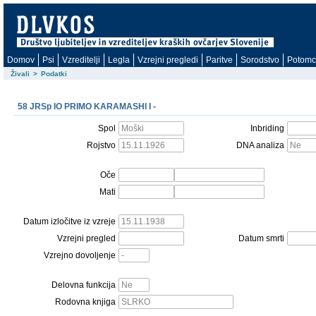
Domov
Psi
Vzreditelji
Legla
Vzrejni pregledi
Paritve
Sorodstvo
Potomc
Živali
>
Podatki
58 JRSp IO PRIMO KARAMASHI I -
Spol
Inbriding
Rojstvo
DNA analiza
Oče
Mati
Datum izločitve iz vzreje
Vzrejni pregled
Datum smrti
Vzrejno dovoljenje
Delovna funkcija
Rodovna knjiga