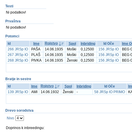
Testi
Ni podatkov!
Prvaštva
Ni podatkov!
Potomci
Rojstvo
Id
Ime
Spol
Inbriding
Id Oče
Ime O
266 JRSp IO
PAŠA
14.06.1935
Moški
0,12500
156 JRSp IO
BEG G
267 JRSp IO
PLAŠ
14.06.1935
Moški
0,12500
156 JRSp IO
BEG G
268 JRSp IO
PIVKA
14.06.1935
Ženski
0,12500
156 JRSp IO
BEG G
Bratje in sestre
Rojstvo
Id
Ime
Spol
Inbriding
Id Oče
I
139 JRSp IO
AMI
14.06.1932
Ženski
-
58 JRSp IO PRIMO
K
Drevo sorodstva
Nivo
Doprinos k inbreedingu: