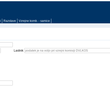
i
Razstave
Vzrejne komb. - samice
Lastnik