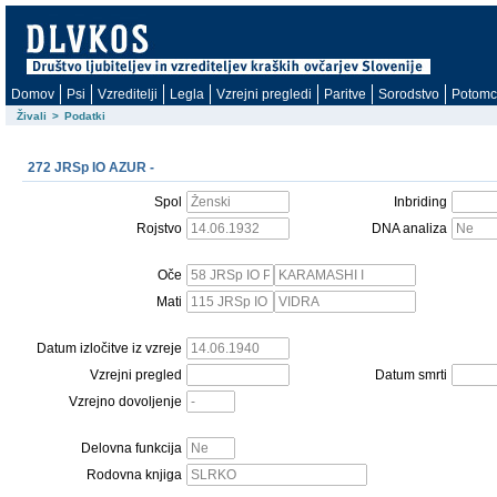
Domov
Psi
Vzreditelji
Legla
Vzrejni pregledi
Paritve
Sorodstvo
Potomc
Živali
>
Podatki
272 JRSp IO AZUR -
Spol
Inbriding
Rojstvo
DNA analiza
Oče
Mati
Datum izločitve iz vzreje
Vzrejni pregled
Datum smrti
Vzrejno dovoljenje
Delovna funkcija
Rodovna knjiga