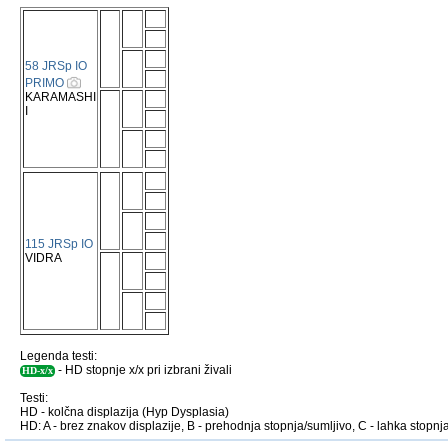
58 JRSp IO
PRIMO
KARAMASHI
I
115 JRSp IO
VIDRA
Legenda testi:
- HD stopnje x/x pri izbrani živali
HD-x/x
Testi:
HD - kolčna displazija (Hyp Dysplasia)
HD: A - brez znakov displazije, B - prehodnja stopnja/sumljivo, C - lahka stopnja