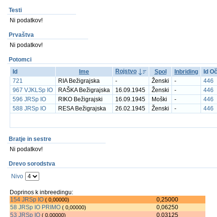
Testi
Ni podatkov!
Prvaštva
Ni podatkov!
Potomci
Rojstvo
Id
Ime
Spol
Inbriding
Id O
721
RIA Bežigrajska
-
Ženski
-
446
967 VJKLSp IO
RAŠKA Bežigrajska
16.09.1945
Ženski
-
446
596 JRSp IO
RIKO Bežigrajski
16.09.1945
Moški
-
446
588 JRSp IO
RESA Bežigrajska
26.02.1945
Ženski
-
446
Bratje in sestre
Ni podatkov!
Drevo sorodstva
Nivo
Doprinos k inbreedingu:
154 JRSp IO
0,25000
( 0,00000)
58 JRSp IO PRIMO
0,06250
( 0,00000)
53 JRSp IO
0,03125
( 0,00000)