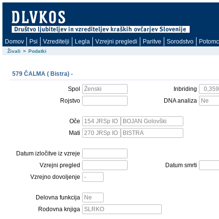
Domov
Psi
Vzreditelji
Legla
Vzrejni pregledi
Paritve
Sorodstvo
Potomc
Živali
>
Podatki
579 ČALMA ( Bistra) -
Spol
Inbriding
Rojstvo
DNA analiza
Oče
Mati
Datum izločitve iz vzreje
Vzrejni pregled
Datum smrti
Vzrejno dovoljenje
Delovna funkcija
Rodovna knjiga