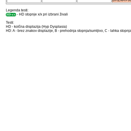
DRZNA Pod
Legenda testi:
- HD stopnje x/x pri izbrani živali
HD-x/x
Testi:
HD - kolčna displazija (Hyp Dysplasia)
HD: A - brez znakov displazije, B - prehodnja stopnja/sumljivo, C - lahka stopnja