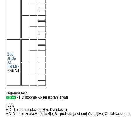
260
JRSp
IO
PRIMO
KANDIL
Legenda testi:
- HD stopnje x/x pri izbrani živali
HD-x/x
Testi:
HD - kolčna displazija (Hyp Dysplasia)
HD: A - brez znakov displazije, B - prehodnja stopnja/sumljivo, C - lahka stopnja