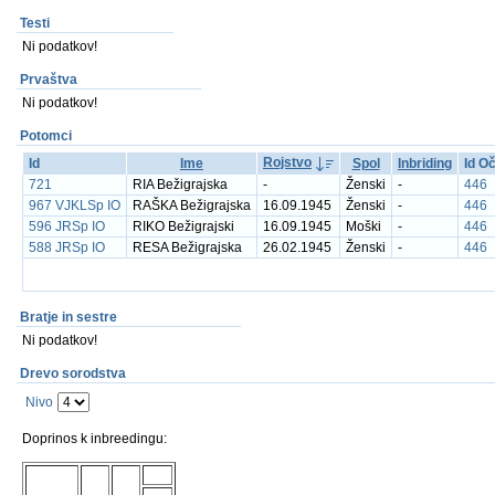
Testi
Ni podatkov!
Prvaštva
Ni podatkov!
Potomci
Rojstvo
Id
Ime
Spol
Inbriding
Id O
721
RIA Bežigrajska
-
Ženski
-
446
967 VJKLSp IO
RAŠKA Bežigrajska
16.09.1945
Ženski
-
446
596 JRSp IO
RIKO Bežigrajski
16.09.1945
Moški
-
446
588 JRSp IO
RESA Bežigrajska
26.02.1945
Ženski
-
446
Bratje in sestre
Ni podatkov!
Drevo sorodstva
Nivo
Doprinos k inbreedingu: