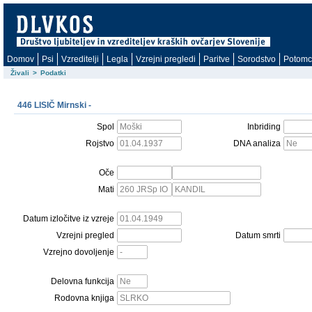
Domov
Psi
Vzreditelji
Legla
Vzrejni pregledi
Paritve
Sorodstvo
Potomc
Živali
>
Podatki
446 LISIČ Mirnski -
Spol
Inbriding
Rojstvo
DNA analiza
Oče
Mati
Datum izločitve iz vzreje
Vzrejni pregled
Datum smrti
Vzrejno dovoljenje
Delovna funkcija
Rodovna knjiga