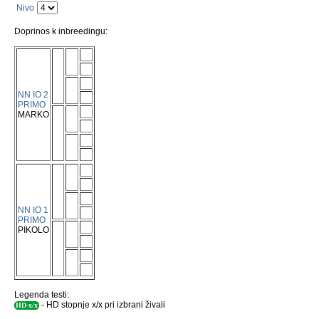
Nivo
Doprinos k inbreedingu:
NN IO 2
PRIMO
MARKO
NN IO 1
PRIMO
PIKOLO
Legenda testi:
- HD stopnje x/x pri izbrani živali
HD-x/x