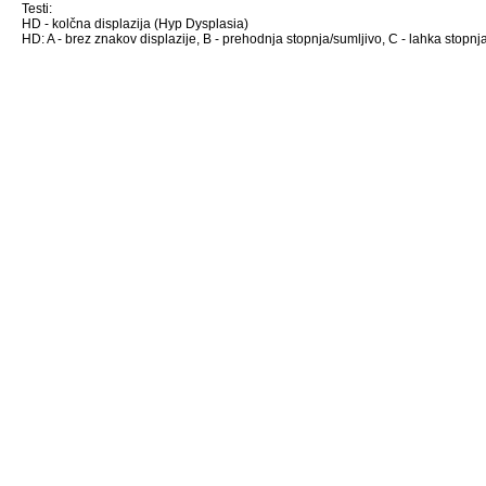
Testi:
HD - kolčna displazija (Hyp Dysplasia)
HD: A - brez znakov displazije, B - prehodnja stopnja/sumljivo, C - lahka stopnja