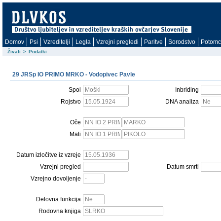
Domov
Psi
Vzreditelji
Legla
Vzrejni pregledi
Paritve
Sorodstvo
Potomc
Živali
>
Podatki
29 JRSp IO PRIMO MRKO - Vodopivec Pavle
Spol
Inbriding
Rojstvo
DNA analiza
Oče
Mati
Datum izločitve iz vzreje
Vzrejni pregled
Datum smrti
Vzrejno dovoljenje
Delovna funkcija
Rodovna knjiga