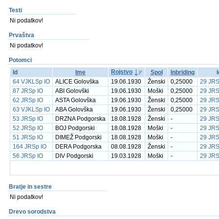
Testi
Ni podatkov!
Prvaštva
Ni podatkov!
Potomci
Rojstvo
Id
Ime
Spol
Inbriding
64 VJKLSp IO
ALICE Golovška
19.06.1930
Ženski
0,25000
29 JRS
87 JRSp IO
ABI Golovški
19.06.1930
Moški
0,25000
29 JRS
62 JRSp IO
ASTA Golovška
19.06.1930
Ženski
0,25000
29 JRS
63 VJKLSp IO
ABA Golovška
19.06.1930
Ženski
0,25000
29 JRS
53 JRSp IO
DRZNA Podgorska
18.08.1928
Ženski
-
29 JRS
52 JRSp IO
BOJ Podgorski
18.08.1928
Moški
-
29 JRS
51 JRSp IO
DIMEŽ Podgorski
18.08.1928
Moški
-
29 JRS
164 JRSp IO
DERA Podgorska
08.08.1928
Ženski
-
29 JRS
56 JRSp IO
DIV Podgorski
19.03.1928
Moški
-
29 JRS
Bratje in sestre
Ni podatkov!
Drevo sorodstva