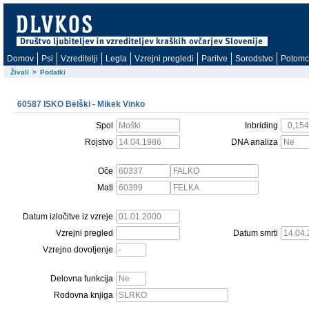
Domov
Psi
Vzreditelji
Legla
Vzrejni pregledi
Paritve
Sorodstvo
Potomc
Živali
>
Podatki
60587 ISKO Belški - Mikek Vinko
Spol
Inbriding
Rojstvo
DNA analiza
Oče
Mati
Datum izločitve iz vzreje
Vzrejni pregled
Datum smrti
Vzrejno dovoljenje
Delovna funkcija
Rodovna knjiga