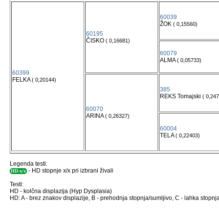
60039
ŽOK
( 0,15560)
60195
ČISKO
( 0,16681)
60079
ALMA
( 0,05733)
60399
FELKA
( 0,20144)
385
REKS Tomajski
( 0,24
60070
ARINA
( 0,26327)
60004
TELA
( 0,22403)
Legenda testi:
- HD stopnje x/x pri izbrani živali
HD-x/x
Testi:
HD - kolčna displazija (Hyp Dysplasia)
HD: A - brez znakov displazije, B - prehodnja stopnja/sumljivo, C - lahka stopnja