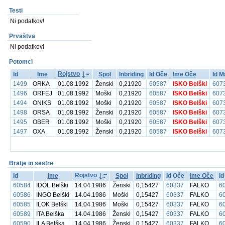
Testi
Ni podatkov!
Prvaštva
Ni podatkov!
Potomci
Rojstvo
Id
Ime
Spol
Inbriding
Id Oče
Ime Oče
Id M
1499
ORKA
01.08.1992
Ženski
0,21920
60587
ISKO Belški
607
1496
ORFEJ
01.08.1992
Moški
0,21920
60587
ISKO Belški
607
1494
ONIKS
01.08.1992
Moški
0,21920
60587
ISKO Belški
607
1498
ORSA
01.08.1992
Ženski
0,21920
60587
ISKO Belški
607
1495
OBER
01.08.1992
Moški
0,21920
60587
ISKO Belški
607
1497
OXA
01.08.1992
Ženski
0,21920
60587
ISKO Belški
607
Bratje in sestre
Rojstvo
Id
Ime
Spol
Inbriding
Id Oče
Ime Oče
Id
60584
IDOL Belški
14.04.1986
Ženski
0,15427
60337
FALKO
6
60586
INGO Belški
14.04.1986
Moški
0,15427
60337
FALKO
6
60585
ILOK Belški
14.04.1986
Moški
0,15427
60337
FALKO
6
60589
ITA Belška
14.04.1986
Ženski
0,15427
60337
FALKO
6
60590
ILA Belška
14.04.1986
Ženski
0,15427
60337
FALKO
6