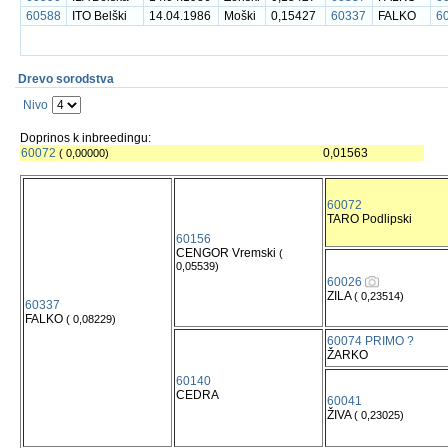
60588
ITO Belški
14.04.1986
Moški
0,15427
60337
FALKO
6
Drevo sorodstva
Nivo
Doprinos k inbreedingu:
60072
0,01563
( 0,00000)
60072
TARO Podlipski
60156
CENGOR Vremski
(
0,05539)
60026
ZILA
( 0,23514)
60337
FALKO
( 0,08229)
60074 PRIMO ?
ŽARKO
60140
CEDRA
60041
ŽIVA
( 0,23025)