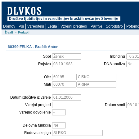
Domov
Psi
Vzreditelji
Legla
Vzrejni pregledi
Paritve
Sorodstvo
Potomc
Živali
>
Podatki
60399 FELKA - Bračič Anton
Spol
Inbriding
Rojstvo
DNA analiza
Oče
Mati
Datum izločitve iz vzreje
Vzrejni pregled
Datum smrti
Vzrejno dovoljenje
Delovna funkcija
Rodovna knjiga