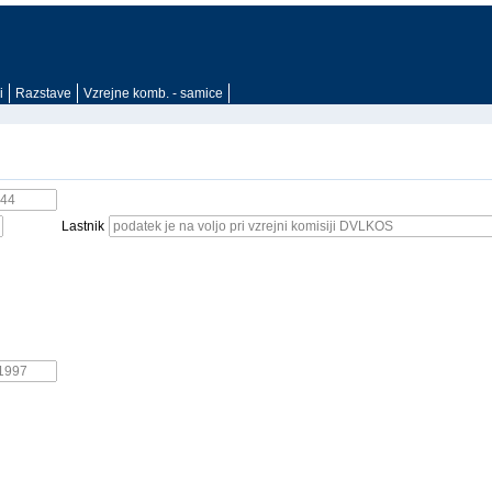
i
Razstave
Vzrejne komb. - samice
Lastnik