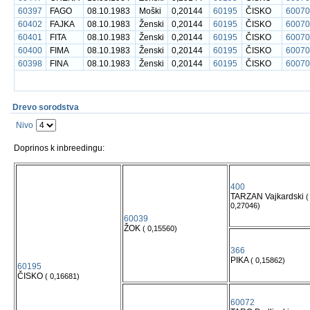
60397
FAGO
08.10.1983
Moški
0,20144
60195
ČISKO
60070
60402
FAJKA
08.10.1983
Ženski
0,20144
60195
ČISKO
60070
60401
FITA
08.10.1983
Ženski
0,20144
60195
ČISKO
60070
60400
FIMA
08.10.1983
Ženski
0,20144
60195
ČISKO
60070
60398
FINA
08.10.1983
Ženski
0,20144
60195
ČISKO
60070
Drevo sorodstva
Nivo
Doprinos k inbreedingu:
400
TARZAN Vajkardski
(
0,27046)
60039
ŽOK
( 0,15560)
366
PIKA
( 0,15862)
60195
ČISKO
( 0,16681)
60072