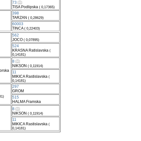
73
TISA Podlipska
( 0,17365)
398
TARZAN
( 0,28629)
60003
TINCA
( 0,22403)
562
JOCO
( 0,07895)
524
KRASNA Ratislavska
(
0,14181)
8
NIKSON
( 0,11914)
orska
11
MIKICA Rastislavska
(
0,14181)
297
GROM
81)
515
HALMA Framska
8
NIKSON
( 0,11914)
11
MIKICA Rastislavska
(
0,14181)