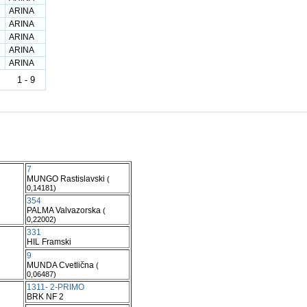
ARINA
ARINA
ARINA
ARINA
ARINA
1 - 9
7
MUNGO Rastislavski
(
0,14181)
354
PALMA Valvazorska
(
0,22002)
331
HIL Framski
9
MUNDA Cvetlična
(
0,06487)
1311- 2-PRIMO
BRK NF 2