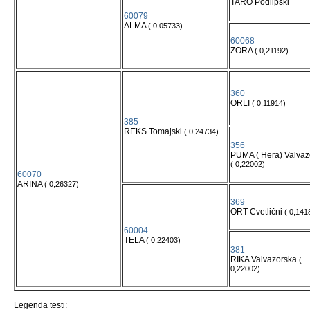
TARO Podlipski
60079
ALMA
( 0,05733)
60068
ZORA
( 0,21192)
360
ORLI
( 0,11914)
385
REKS Tomajski
( 0,24734)
356
PUMA ( Hera) Valvaz
( 0,22002)
60070
ARINA
( 0,26327)
369
ORT Cvetlični
( 0,141
60004
TELA
( 0,22403)
381
RIKA Valvazorska
(
0,22002)
Legenda testi: