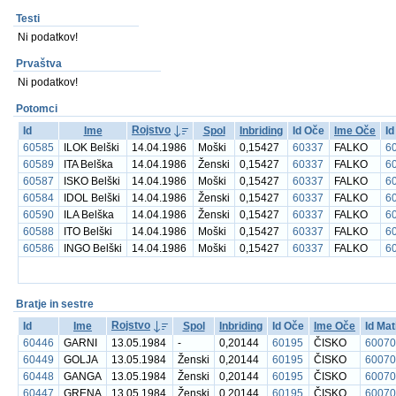
Testi
Ni podatkov!
Prvaštva
Ni podatkov!
Potomci
Rojstvo
Id
Ime
Spol
Inbriding
Id Oče
Ime Oče
Id
60585
ILOK Belški
14.04.1986
Moški
0,15427
60337
FALKO
6
60589
ITA Belška
14.04.1986
Ženski
0,15427
60337
FALKO
6
60587
ISKO Belški
14.04.1986
Moški
0,15427
60337
FALKO
6
60584
IDOL Belški
14.04.1986
Ženski
0,15427
60337
FALKO
6
60590
ILA Belška
14.04.1986
Ženski
0,15427
60337
FALKO
6
60588
ITO Belški
14.04.1986
Moški
0,15427
60337
FALKO
6
60586
INGO Belški
14.04.1986
Moški
0,15427
60337
FALKO
6
Bratje in sestre
Rojstvo
Id
Ime
Spol
Inbriding
Id Oče
Ime Oče
Id Mat
60446
GARNI
13.05.1984
-
0,20144
60195
ČISKO
60070
60449
GOLJA
13.05.1984
Ženski
0,20144
60195
ČISKO
60070
60448
GANGA
13.05.1984
Ženski
0,20144
60195
ČISKO
60070
60447
GRENA
13.05.1984
Ženski
0,20144
60195
ČISKO
60070