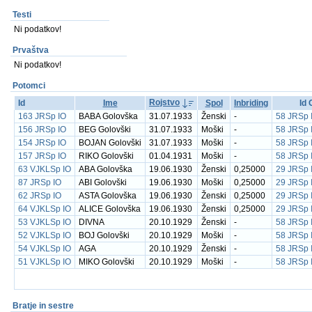
Testi
Ni podatkov!
Prvaštva
Ni podatkov!
Potomci
Rojstvo
Id
Ime
Spol
Inbriding
Id 
163 JRSp IO
BABA Golovška
31.07.1933
Ženski
-
58 JRSp 
156 JRSp IO
BEG Golovški
31.07.1933
Moški
-
58 JRSp 
154 JRSp IO
BOJAN Golovški
31.07.1933
Moški
-
58 JRSp 
157 JRSp IO
RIKO Golovški
01.04.1931
Moški
-
58 JRSp 
63 VJKLSp IO
ABA Golovška
19.06.1930
Ženski
0,25000
29 JRSp 
87 JRSp IO
ABI Golovški
19.06.1930
Moški
0,25000
29 JRSp 
62 JRSp IO
ASTA Golovška
19.06.1930
Ženski
0,25000
29 JRSp 
64 VJKLSp IO
ALICE Golovška
19.06.1930
Ženski
0,25000
29 JRSp 
53 VJKLSp IO
DIVNA
20.10.1929
Ženski
-
58 JRSp 
52 VJKLSp IO
BOJ Golovški
20.10.1929
Moški
-
58 JRSp 
54 VJKLSp IO
AGA
20.10.1929
Ženski
-
58 JRSp 
51 VJKLSp IO
MIKO Golovški
20.10.1929
Moški
-
58 JRSp 
Bratje in sestre