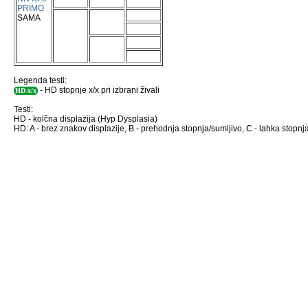
PRIMO
SAMA
Legenda testi:
- HD stopnje x/x pri izbrani živali
HD-x/x
Testi:
HD - kolčna displazija (Hyp Dysplasia)
HD: A - brez znakov displazije, B - prehodnja stopnja/sumljivo, C - lahka stopnja