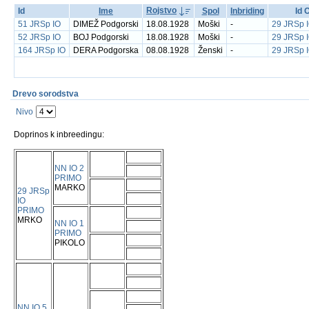
Rojstvo
Id
Ime
Spol
Inbriding
Id 
51 JRSp IO
DIMEŽ Podgorski
18.08.1928
Moški
-
29 JRSp 
52 JRSp IO
BOJ Podgorski
18.08.1928
Moški
-
29 JRSp 
164 JRSp IO
DERA Podgorska
08.08.1928
Ženski
-
29 JRSp 
Drevo sorodstva
Nivo
Doprinos k inbreedingu:
NN IO 2
PRIMO
MARKO
29 JRSp
IO
PRIMO
MRKO
NN IO 1
PRIMO
PIKOLO
NN IO 5