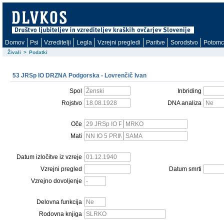
Domov
Psi
Vzreditelji
Legla
Vzrejni pregledi
Paritve
Sorodstvo
Potomc
Živali
>
Podatki
53 JRSp IO DRZNA Podgorska - Lovrenčič Ivan
Spol
Inbriding
Rojstvo
DNA analiza
Oče
Mati
Datum izločitve iz vzreje
Vzrejni pregled
Datum smrti
Vzrejno dovoljenje
Delovna funkcija
Rodovna knjiga