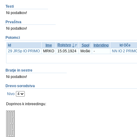
Testi
Ni podatkov!
Prvaštva
Ni podatkov!
Potomci
Rojstvo
Id
Ime
Spol
Inbriding
Id Oče
29 JRSp IO PRIMO
MRKO
15.05.1924
Moški
-
NN IO 2 PRIM
Bratje in sestre
Ni podatkov!
Drevo sorodstva
Nivo
Doprinos k inbreedingu: