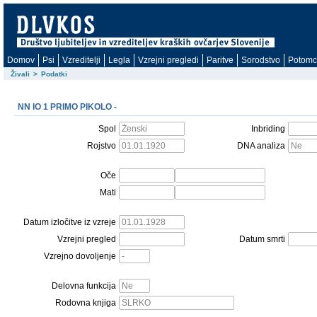
Domov
Psi
Vzreditelji
Legla
Vzrejni pregledi
Paritve
Sorodstvo
Potomc
Živali
>
Podatki
NN IO 1 PRIMO PIKOLO -
Spol
Inbriding
Rojstvo
DNA analiza
Oče
Mati
Datum izločitve iz vzreje
Vzrejni pregled
Datum smrti
Vzrejno dovoljenje
Delovna funkcija
Rodovna knjiga