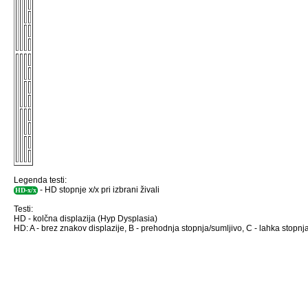
Legenda testi:
- HD stopnje x/x pri izbrani živali
HD-x/x
Testi:
HD - kolčna displazija (Hyp Dysplasia)
HD: A - brez znakov displazije, B - prehodnja stopnja/sumljivo, C - lahka stopnja