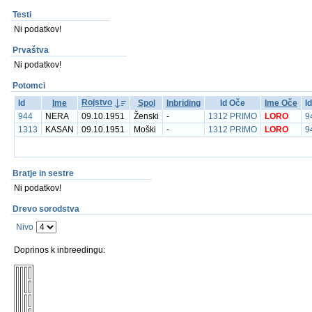
Testi
Ni podatkov!
Prvaštva
Ni podatkov!
Potomci
Rojstvo
Id
Ime
Spol
Inbriding
Id Oče
Ime Oče
I
944
NERA
09.10.1951
Ženski
-
1312 PRIMO
LORO
9
1313
KASAN
09.10.1951
Moški
-
1312 PRIMO
LORO
9
Bratje in sestre
Ni podatkov!
Drevo sorodstva
Nivo
Doprinos k inbreedingu: