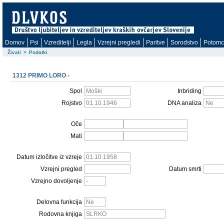
Domov
Psi
Vzreditelji
Legla
Vzrejni pregledi
Paritve
Sorodstvo
Potomc
Živali
>
Podatki
1312 PRIMO LORO -
Spol
Inbriding
Rojstvo
DNA analiza
Oče
Mati
Datum izločitve iz vzreje
Vzrejni pregled
Datum smrti
Vzrejno dovoljenje
Delovna funkcija
Rodovna knjiga