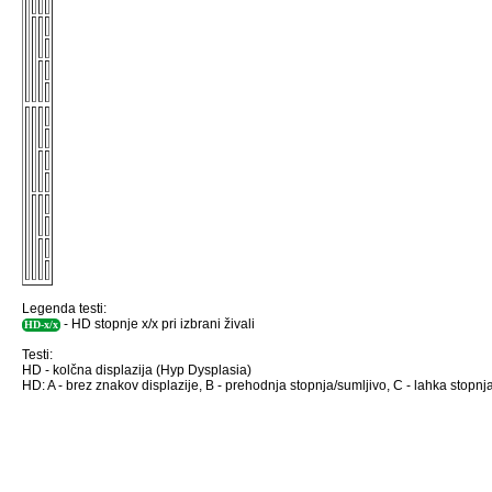
Legenda testi:
- HD stopnje x/x pri izbrani živali
HD-x/x
Testi:
HD - kolčna displazija (Hyp Dysplasia)
HD: A - brez znakov displazije, B - prehodnja stopnja/sumljivo, C - lahka stopnja