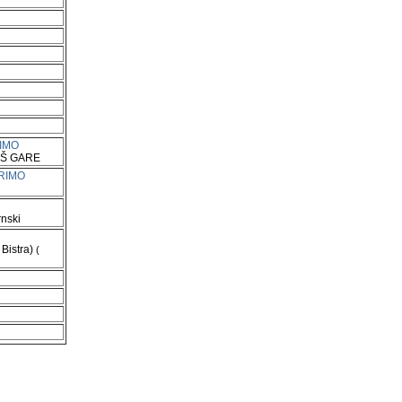
IMO
Š GARE
RIMO
rnski
Bistra)
(