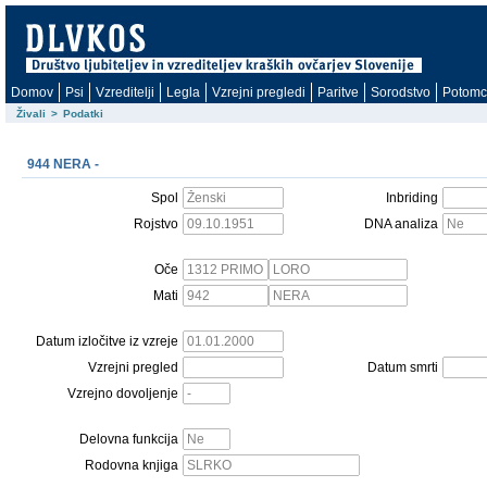
Domov
Psi
Vzreditelji
Legla
Vzrejni pregledi
Paritve
Sorodstvo
Potomc
Živali
>
Podatki
944 NERA -
Spol
Inbriding
Rojstvo
DNA analiza
Oče
Mati
Datum izločitve iz vzreje
Vzrejni pregled
Datum smrti
Vzrejno dovoljenje
Delovna funkcija
Rodovna knjiga