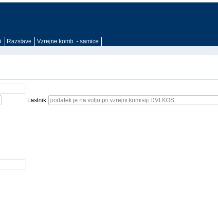
i
Razstave
Vzrejne komb. - samice
Lastnik