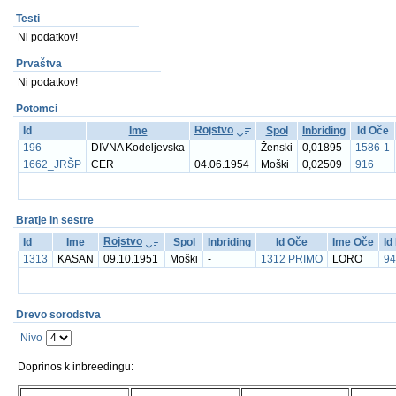
Testi
Ni podatkov!
Prvaštva
Ni podatkov!
Potomci
Rojstvo
Id
Ime
Spol
Inbriding
Id Oče
196
DIVNA Kodeljevska
-
Ženski
0,01895
1586-1
1662_JRŠP
CER
04.06.1954
Moški
0,02509
916
Bratje in sestre
Rojstvo
Id
Ime
Spol
Inbriding
Id Oče
Ime Oče
Id
1313
KASAN
09.10.1951
Moški
-
1312 PRIMO
LORO
94
Drevo sorodstva
Nivo
Doprinos k inbreedingu: