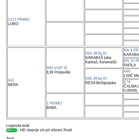
1312 PRIMO
LORO
NN 9 PR
584 JRSp IO
KARABA
KARABAŠ (aka
NN 10 P
Karbaš, Karamaši)
FAFILA
990 VrSP IO
446
ILIR Pristavški
LISIČ Mi
588 JRSp IO
942
579
RESA Bežigrajska
NERA
ČALMA ( 
0,35938)
1 PRIMO
BABA
Legenda testi:
- HD stopnje x/x pri izbrani živali
HD-x/x
Testi: