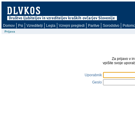
Domov
Psi
Vzreditelji
Legla
Vzrejni pregledi
Paritve
Sorodstvo
Potomc
Prijava
Za prijavo v i
vpišite svoje upora
Uporabnik
Geslo