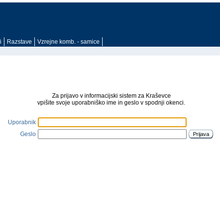
i
Razstave
Vzrejne komb. - samice
Za prijavo v informacijski sistem za Kraševce
vpišite svoje uporabniško ime in geslo v spodnji okenci.
Uporabnik
Geslo
Prijava