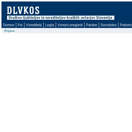
Domov
Psi
Vzreditelji
Legla
Vzrejni pregledi
Paritve
Sorodstvo
Potomc
Prijava