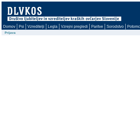
Domov
Psi
Vzreditelji
Legla
Vzrejni pregledi
Paritve
Sorodstvo
Potomc
Prijava