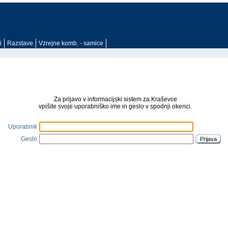
i
Razstave
Vzrejne komb. - samice
Za prijavo v informacijski sistem za Kraševce
vpišite svoje uporabniško ime in geslo v spodnji okenci.
Uporabnik
Geslo
Prijava