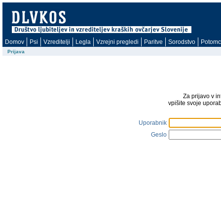
Domov
Psi
Vzreditelji
Legla
Vzrejni pregledi
Paritve
Sorodstvo
Potomc
Prijava
Za prijavo v i
vpišite svoje upora
Uporabnik
Geslo