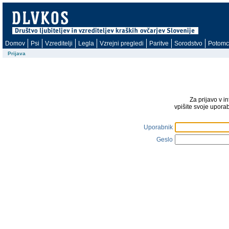
Domov
Psi
Vzreditelji
Legla
Vzrejni pregledi
Paritve
Sorodstvo
Potomc
Prijava
Za prijavo v i
vpišite svoje upora
Uporabnik
Geslo