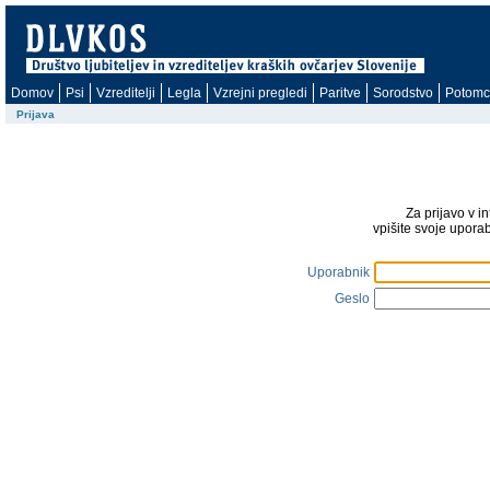
Domov
Psi
Vzreditelji
Legla
Vzrejni pregledi
Paritve
Sorodstvo
Potomc
Prijava
Za prijavo v i
vpišite svoje upora
Uporabnik
Geslo