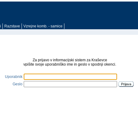
i
Razstave
Vzrejne komb. - samice
Za prijavo v informacijski sistem za Kraševce
vpišite svoje uporabniško ime in geslo v spodnji okenci.
Uporabnik
Geslo
Prijava