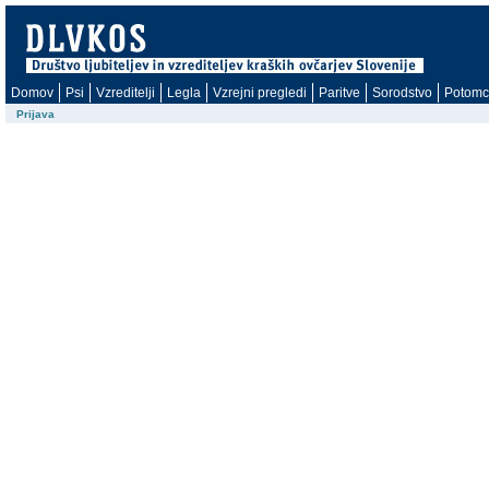
Domov
Psi
Vzreditelji
Legla
Vzrejni pregledi
Paritve
Sorodstvo
Potomc
Prijava