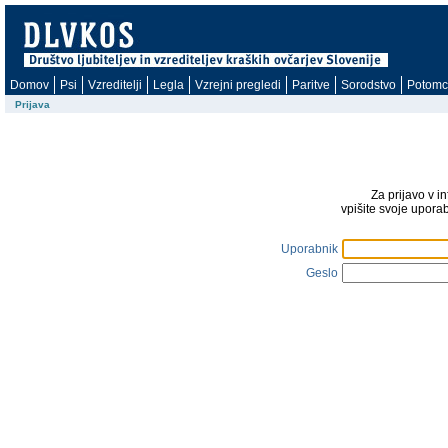
Domov
Psi
Vzreditelji
Legla
Vzrejni pregledi
Paritve
Sorodstvo
Potomc
Prijava
Za prijavo v i
vpišite svoje upora
Uporabnik
Geslo