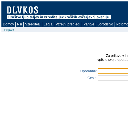
Domov
Psi
Vzreditelji
Legla
Vzrejni pregledi
Paritve
Sorodstvo
Potomc
Prijava
Za prijavo v i
vpišite svoje upora
Uporabnik
Geslo