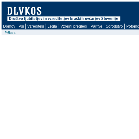
Domov
Psi
Vzreditelji
Legla
Vzrejni pregledi
Paritve
Sorodstvo
Potomc
Prijava