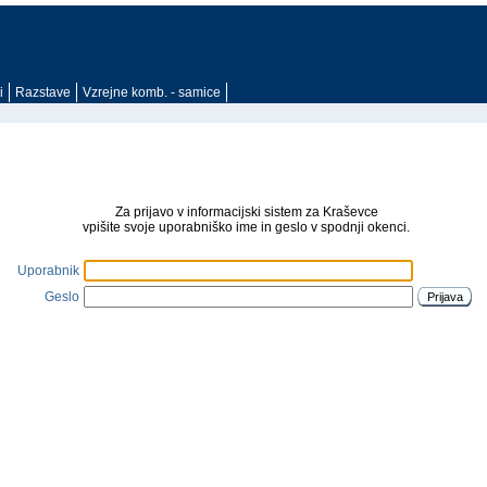
i
Razstave
Vzrejne komb. - samice
Za prijavo v informacijski sistem za Kraševce
vpišite svoje uporabniško ime in geslo v spodnji okenci.
Uporabnik
Geslo
Prijava