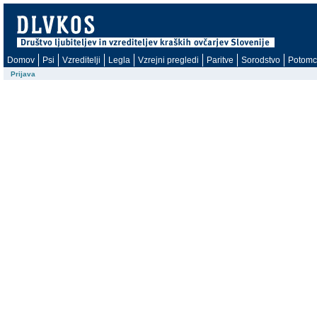
Domov
Psi
Vzreditelji
Legla
Vzrejni pregledi
Paritve
Sorodstvo
Potomc
Prijava