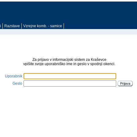
i
Razstave
Vzrejne komb. - samice
Za prijavo v informacijski sistem za Kraševce
vpišite svoje uporabniško ime in geslo v spodnji okenci.
Uporabnik
Geslo
Prijava