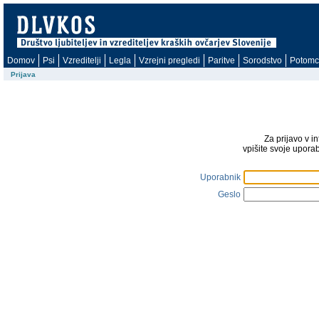
Domov
Psi
Vzreditelji
Legla
Vzrejni pregledi
Paritve
Sorodstvo
Potomc
Prijava
Za prijavo v i
vpišite svoje upora
Uporabnik
Geslo